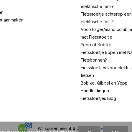
elektrische fiets?
en
Fietsstoeltje achterop een
nt aanmaken
elektrische fiets?
Voordrager/mand combin
met Fietsstoeltje
Yepp of Bobike
Fietsstoeltje kopen met Na
Fietsbonnen?
Fietsstoeltjes voor elektri
fietsen
Bobike, Qibbel en Yepp
Handleidingen
Fietsstoeltjes Blog
8.6
Wij scoren een
8.6
op
WebwinkelKeur