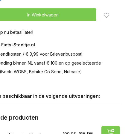
In Winkelwagen
p nu betaal later!
 Fiets-Stoeltje.nl
zendkosten / € 3,99 voor Brievenbuspost!
zending binnen NL vanaf € 100 en op geselecteerde
 (Beck, WOBS, Bobike Go Serie, Nutcase)
is beschikbaar in de volgende uitvoeringen:
rde producten
85,95
109,95