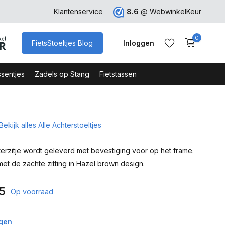
ro
Veilig Bestellen - Webshop Keurmerk
Klantenservice
8.6
@
WebwinkelKeur
0
FietsStoeltjes Blog
Inloggen
sentjes
Zadels op Stang
Fietstassen
Bekijk alles Alle Achterstoeltjes
Account aanmaken
Account aanmaken
erzitje wordt geleverd met bevestiging voor op het frame.
met de zachte zitting in Hazel brown design.
5
Op voorraad
agen