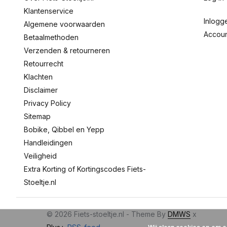
Klantenservice
Inlogg
Algemene voorwaarden
Accou
Betaalmethoden
Verzenden & retourneren
Retourrecht
Klachten
Disclaimer
Privacy Policy
Sitemap
Bobike, Qibbel en Yepp
Handleidingen
Veiligheid
Extra Korting of Kortingscodes Fiets-
Stoeltje.nl
© 2026 Fiets-stoeltje.nl - Theme By
DMWS
x