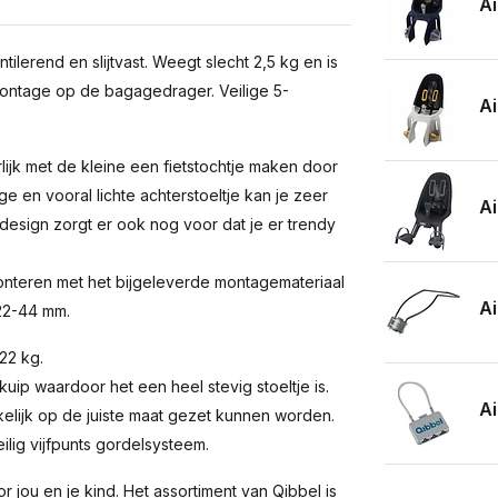
Ai
ilerend en slijtvast. Weegt slecht 2,5 kg en is
montage op de bagagedrager. Veilige 5-
Ai
rlijk met de kleine een fietstochtje maken door
ige en vooral lichte achterstoeltje kan je zeer
Ai
 design zorgt er ook nog voor dat je er trendy
monteren met het bijgeleverde montagemateriaal
Ai
 22-44 mm.
 22 kg.
kuip waardoor het een heel stevig stoeltje is.
Ai
kelijk op de juiste maat gezet kunnen worden.
eilig vijfpunts gordelsysteem.
r jou en je kind. Het assortiment van Qibbel is