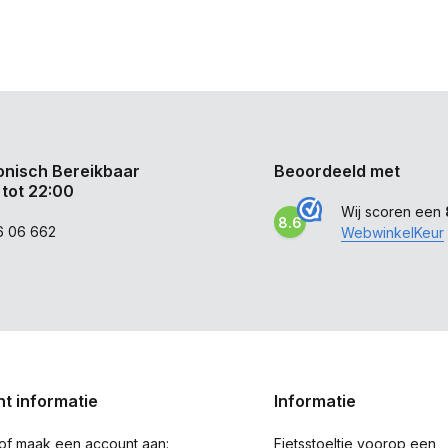
onisch Bereikbaar
Beoordeeld met
 tot 22:00
Wij scoren een
8.6
6 06 662
WebwinkelKeur
t informatie
Informatie
 of maak een account aan:
Fietsstoeltje voorop een