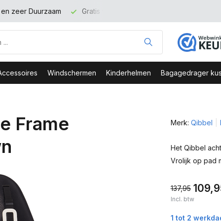
t en zeer Duurzaam
Gratis verzending binnen NL vanaf 100 eu
Accessoires
Windschermen
Kinderhelmen
Bagagedrager kus
tje Frame
Merk:
Qibbel
wn
Het Qibbel acht
Vrolijk op pad 
109,9
137,95
Incl. btw
1 tot 2 werkd