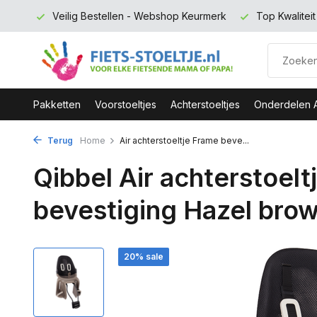
 euro
Veilig Bestellen - Webshop Keurmerk
Top Kwalitei
Pakketten
Voorstoeltjes
Achterstoeltjes
Onderdelen 
Terug
Home
Air achterstoeltje Frame beve...
Qibbel Air achterstoel
bevestiging Hazel bro
20% sale