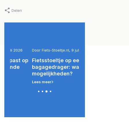
Delen
6
Door Fiets-Stoeltje.nl, 9 juli 2026
Door Fiets-Stoeltje.nl, 2 jul
 op
Fietsstoeltje op een smalle
Prijswijziging Bobi
bagagedrager: wat zijn de
Polisport fietsstoel
mogelijkheden?
accessoires
Lees meer
Lees meer