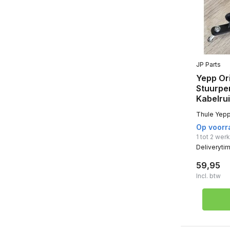
Yepp Mini
(3)
Yepp Maxi
(4)
Yepp Junior
(2)
JP Parts
Windscherm
(1)
Yepp Ori
Stuurpe
Maxi
(1)
Kabelru
Type bevestiging
Thule Yepp
Op voorr
Easy Fit Bagagedrager bevestiging
1 tot 2 we
(2)
Deliveryti
59,95
Incl. btw