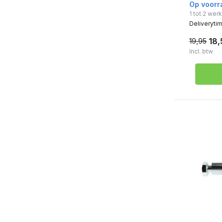
Op voorr
1 tot 2 we
Deliveryti
18,
19,95
Incl. btw