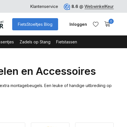
rk
Klantenservice
8.6
@
WebwinkelKeur
0
FietsStoeltjes Blog
Inloggen
sentjes
Zadels op Stang
Fietstassen
elen en Accessoires
Account aanmaken
Account aanmaken
e extra montagebeugels. Een leuke of handige uitbrediing op