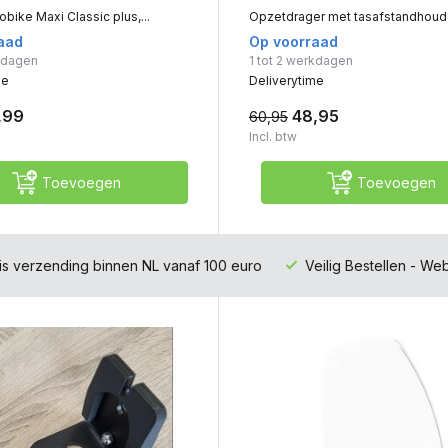
bike Maxi Classic plus,...
Opzetdrager met tasafstandhouder
aad
Op voorraad
rkdagen
1 tot 2 werkdagen
me
Deliverytime
,99
48,95
60,95
Incl. btw
Toevoegen
Toevoegen
is verzending binnen NL vanaf 100 euro
Veilig Bestellen - W