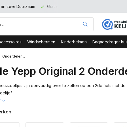
binnen NL vanaf 100 euro
Veilig Bestellen - Webshop Keurme
Accessoires
Windschermen
Kinderhelmen
Bagagedrager kus
l Onderdelen...
le Yepp Original 2 Onderd
ietsstoeltjes zijn eenvoudig over te zetten op een 2de fiets met d
oeltje?
r
erken