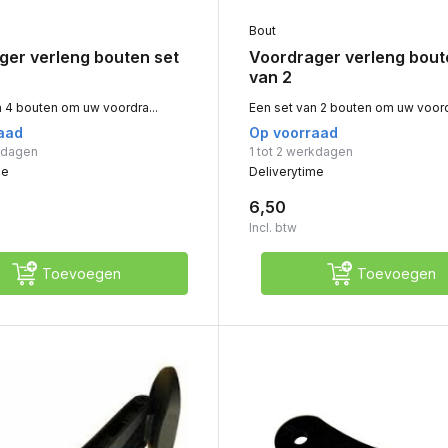
Bout
ger verleng bouten set
Voordrager verleng bout
van 2
n 4 bouten om uw voordra...
Een set van 2 bouten om uw voordr
aad
Op voorraad
rkdagen
1 tot 2 werkdagen
me
Deliverytime
6,50
Incl. btw
Toevoegen
Toevoegen