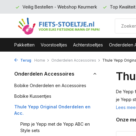
rmerk
Top Kwaliteit en zeer Duurzaam
Gratis verzending 
Pakketten
Voorstoeltjes
Achterstoeltjes
Onderdelen 
Terug
Home
Onderdelen Accessoires
Thule Yepp Origina
Thu
Onderdelen Accessoires
Bobike Onderdelen en Accessoires
De Yepp f
Bobike Kussentjes
je Yepp st
Thule Yepp Original Onderdelen en
Lees mee
Acc.
Onze m
Pimp je Yepp met de Yepp ABC en
Style sets