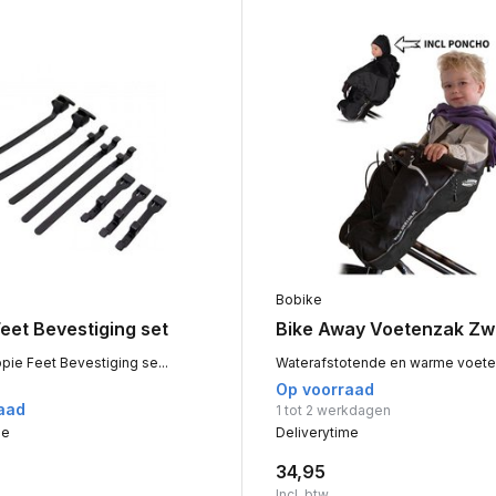
Bobike
eet Bevestiging set
Bike Away Voetenzak Zw
pie Feet Bevestiging se...
Waterafstotende en warme voeten
Op voorraad
aad
1 tot 2 werkdagen
me
Deliverytime
34,95
Incl. btw