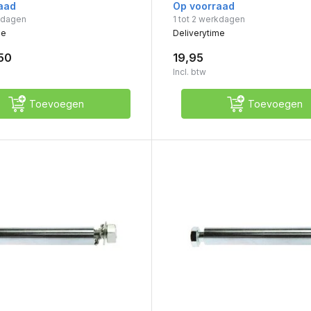
aad
Op voorraad
rkdagen
1 tot 2 werkdagen
me
Deliverytime
50
19,95
Incl. btw
Toevoegen
Toevoegen