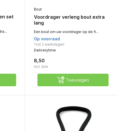
Bout
en set
Voordrager verleng bout extra
lang
a...
Een bout om uw voordrager op de fi...
Op voorraad
1 tot 2 werkdagen
Deliverytime
8,50
Incl. btw
Toevoegen