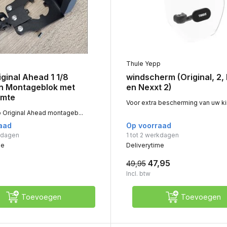
Thule Yepp
ginal Ahead 1 1/8
windscherm (Original, 2,
n Montageblok met
en Nexxt 2)
imte
Voor extra bescherming van uw kin
 Original Ahead montageb...
aad
Op voorraad
rkdagen
1 tot 2 werkdagen
me
Deliverytime
47,95
49,95
Incl. btw
Toevoegen
Toevoegen