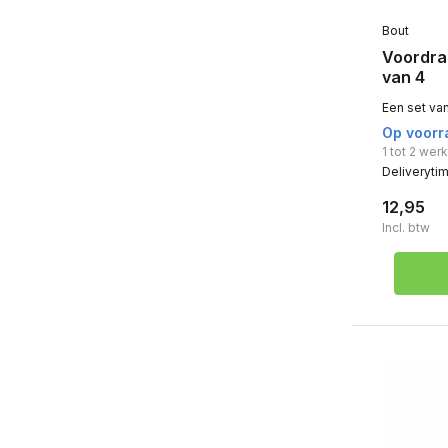
Bout
Voordra
van 4
Een set va
Op voorr
1 tot 2 we
Deliveryti
12,95
Incl. btw