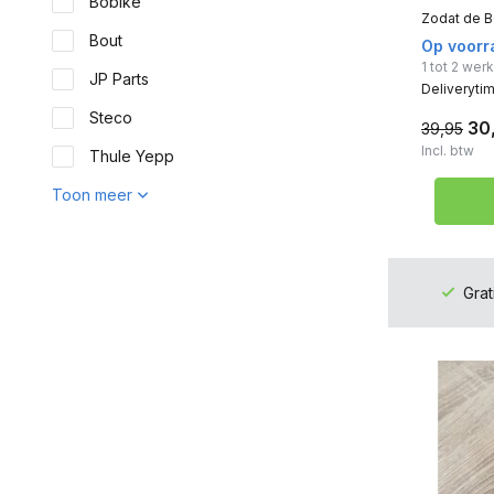
Bobike
Zodat de Bo
Bout
Op voorr
1 tot 2 we
JP Parts
Deliveryti
Steco
30
39,95
Incl. btw
Thule Yepp
Toon meer
Kleur
Zwart
(62)
Grat
Grijs
(1)
Rood
(1)
Zilver
(9)
Diverse kleuren
(2)
Type