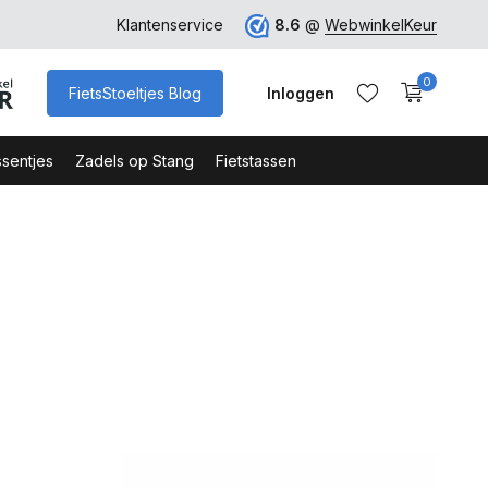
rk
Klantenservice
8.6
@
WebwinkelKeur
0
FietsStoeltjes Blog
Inloggen
sentjes
Zadels op Stang
Fietstassen
Account aanmaken
Account aanmaken