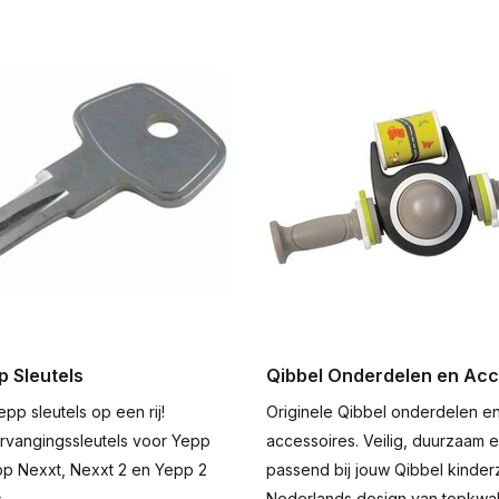
p Sleutels
Qibbel Onderdelen en Acc
epp sleutels op een rij!
Originele Qibbel onderdelen e
ervangingssleutels voor Yepp
accessoires. Veilig, duurzaam 
epp Nexxt, Nexxt 2 en Yepp 2
passend bij jouw Qibbel kinderzi
.
Nederlands design van topkwali