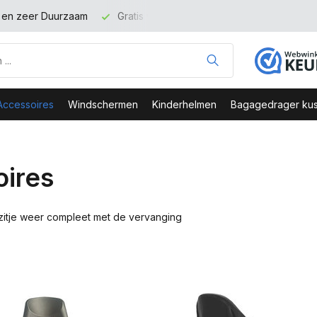
binnen NL vanaf 100 euro
Veilig Bestellen - Webshop Keurme
Accessoires
Windschermen
Kinderhelmen
Bagagedrager kus
ires
w zitje weer compleet met de vervanging