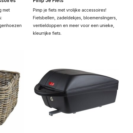
ssoires
Pimp Je Fiets
g met
Pimp je fiets met vrolijke accessoires!
s:
Fietsbellen, zadeldekjes, bloemenslingers,
egenhoezen
ventieldoppen en meer voor een unieke,
kleurrijke fiets.