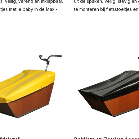
. Veilig, verend en inklapbaar.
uit de spaken. Veilig, stevig e
itjes met je baby in de Maxi-
te monteren bij fietsstoeltjes en