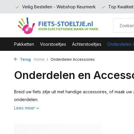
rmerk
Top Kwaliteit en zeer Duurzaam
Gratis verzending 
Pakketten
Voorstoeltjes
Achterstoeltjes
Onderdelen 
Terug
Home
Onderdelen Accessoires
Onderdelen en Accesso
Breid uw fiets zitje uit met handige accessoires, of maak u
onderdelen.
Lees meer