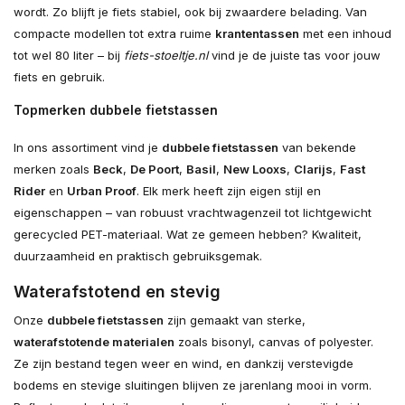
wordt. Zo blijft je fiets stabiel, ook bij zwaardere belading. Van
compacte modellen tot extra ruime
krantentassen
met een inhoud
tot wel 80 liter – bij
fiets-stoeltje.nl
vind je de juiste tas voor jouw
fiets en gebruik.
Topmerken dubbele fietstassen
In ons assortiment vind je
dubbele fietstassen
van bekende
merken zoals
Beck
,
De Poort
,
Basil
,
New Looxs
,
Clarijs
,
Fast
Rider
en
Urban Proof
. Elk merk heeft zijn eigen stijl en
eigenschappen – van robuust vrachtwagenzeil tot lichtgewicht
gerecycled PET-materiaal. Wat ze gemeen hebben? Kwaliteit,
duurzaamheid en praktisch gebruiksgemak.
Waterafstotend en stevig
Onze
dubbele fietstassen
zijn gemaakt van sterke,
waterafstotende materialen
zoals bisonyl, canvas of polyester.
Ze zijn bestand tegen weer en wind, en dankzij verstevigde
bodems en stevige sluitingen blijven ze jarenlang mooi in vorm.