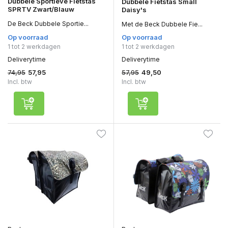
Dubbele Sportieve Fietstas
Dubbele Fietstas Small
SPRTV Zwart/Blauw
Daisy's
De Beck Dubbele Sportie...
Met de Beck Dubbele Fie...
Op voorraad
Op voorraad
1 tot 2 werkdagen
1 tot 2 werkdagen
Deliverytime
Deliverytime
74,95
57,95
57,95
49,50
Incl. btw
Incl. btw