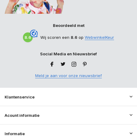
Beoordeeld met
8.6
Wij scoren een
8.6
op
WebwinkelKeur
Social Media en Nieuwsbrief
Meld je aan voor onze nieuwsbrief
Klantenservice
Acount informatie
Informatie