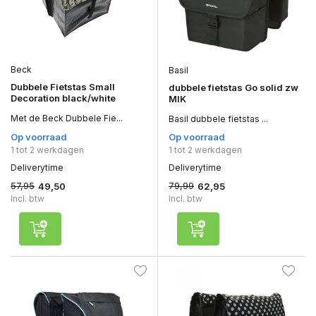
Beck
Basil
Dubbele Fietstas Small
dubbele fietstas Go solid zw
Decoration black/white
MIK
Met de Beck Dubbele Fie...
Basil dubbele fietstas ...
Op voorraad
Op voorraad
1 tot 2 werkdagen
1 tot 2 werkdagen
Deliverytime
Deliverytime
57,95
79,99
49,50
62,95
Incl. btw
Incl. btw