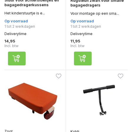
Stuur voor achterstoeltjes en
Rugsteun zwart voor Smalle
bagagedragerkussens
bagagedragers
Het kinderstuurtje is e...
Voor montage op een sma...
Op voorraad
Op voorraad
1 tot 2 werkdagen
1 tot 2 werkdagen
Deliverytime
Deliverytime
14,95
11,95
Incl. btw
Incl. btw
Zoot
Kiddi