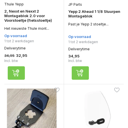
Thule Yepp
JP Parts
2, Nexxt en Nexxt 2
Yepp 2 Ahead 1 1/8 Stuurpen
Montageblok 2.0 voor
Montageblok
Voorstoeltje (fietsstoeltje)
Past je Yepp 2 stoeltje...
Het nieuwste Thule mont...
Op voorraad
Op voorraad
1 tot 2 werkdagen
1 tot 2 werkdagen
Deliverytime
Deliverytime
34,95
32,95
34,95
Incl. btw
Incl. btw