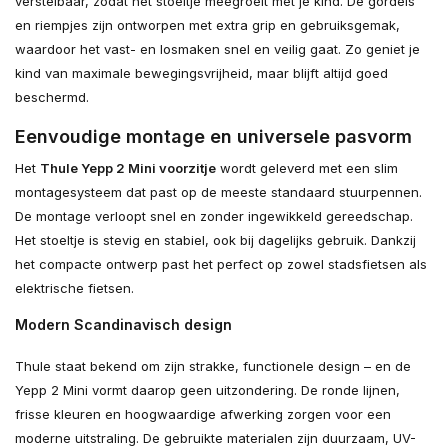
verstelbaar, zodat het stoeltje meegroeit met je kind. De gordels
en riempjes zijn ontworpen met extra grip en gebruiksgemak,
waardoor het vast- en losmaken snel en veilig gaat. Zo geniet je
kind van maximale bewegingsvrijheid, maar blijft altijd goed
beschermd.
Eenvoudige montage en universele pasvorm
Het
Thule Yepp 2 Mini voorzitje
wordt geleverd met een slim
montagesysteem dat past op de meeste standaard stuurpennen.
De montage verloopt snel en zonder ingewikkeld gereedschap.
Het stoeltje is stevig en stabiel, ook bij dagelijks gebruik. Dankzij
het compacte ontwerp past het perfect op zowel stadsfietsen als
elektrische fietsen.
Modern Scandinavisch design
Thule staat bekend om zijn strakke, functionele design – en de
Yepp 2 Mini vormt daarop geen uitzondering. De ronde lijnen,
frisse kleuren en hoogwaardige afwerking zorgen voor een
moderne uitstraling. De gebruikte materialen zijn duurzaam, UV-