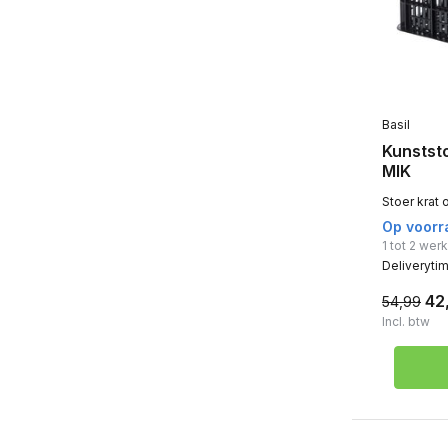
Basil
Kunststo
MIK
Stoer krat 
Op voorr
1 tot 2 we
Deliveryti
42
54,99
Incl. btw