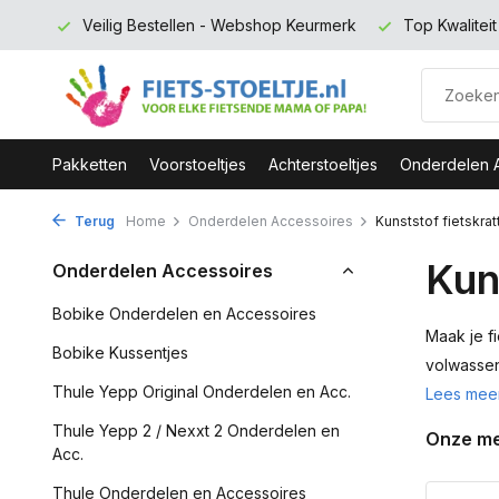
rmerk
Top Kwaliteit en zeer Duurzaam
Gratis verzending 
Pakketten
Voorstoeltjes
Achterstoeltjes
Onderdelen 
Terug
Home
Onderdelen Accessoires
Kunststof fietskrat
Kun
Onderdelen Accessoires
Bobike Onderdelen en Accessoires
Maak je fi
Bobike Kussentjes
volwassen 
Thule Yepp Original Onderdelen en Acc.
Lees mee
Thule Yepp 2 / Nexxt 2 Onderdelen en
Onze m
Acc.
Thule Onderdelen en Accessoires