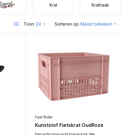
Krat
Krathaak
Toon:
Sorteren op:
Fast Rider
Kunststof Fietskrat OudRoze
.
Een echt mooi licht blauw krat. Me...