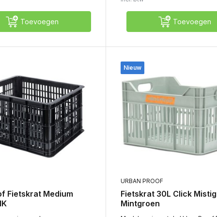
Toevoegen
Toevoegen
Nieuw
URBAN PROOF
of Fietskrat Medium
Fietskrat 30L Click Mistig
IK
Mintgroen