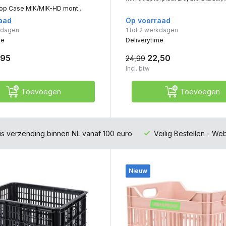
Top Case MIK/MIK-HD mont...
aad
Op voorraad
rkdagen
1 tot 2 werkdagen
me
Deliverytime
,95
22,50
24,99
Incl. btw
Toevoegen
Toevoegen
is verzending binnen NL vanaf 100 euro
Veilig Bestellen - W
Nieuw