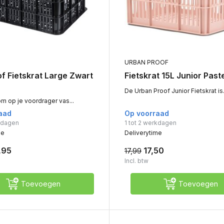
URBAN PROOF
f Fietskrat Large Zwart
Fietskrat 15L Junior Past
De Urban Proof Junior Fietskrat is.
om op je voordrager vas...
aad
Op voorraad
rkdagen
1 tot 2 werkdagen
me
Deliverytime
,95
17,50
17,99
Incl. btw
Toevoegen
Toevoegen