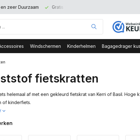
binnen NL vanaf 100 euro
Veilig Bestellen - Webshop Keurme
Accessoires
Windschermen
Kinderhelmen
Bagagedrager kus
ten
ststof fietskratten
ets helemaal af met een gekleurd fietskrat van Kerri of Basil. Hoge k
of kinderfiets.
r
erken