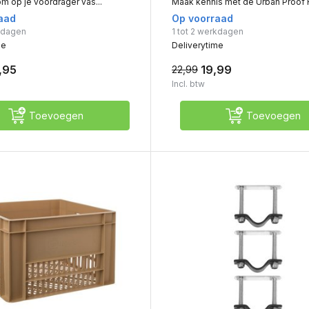
om op je voordrager vas...
Maak kennis met de Urban Proof Fi
aad
Op voorraad
rkdagen
1 tot 2 werkdagen
me
Deliverytime
,95
19,99
22,99
Incl. btw
Toevoegen
Toevoegen