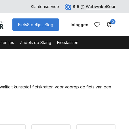
rk
Klantenservice
8.6
@
WebwinkelKeur
0
FietsStoeltjes Blog
Inloggen
sentjes
Zadels op Stang
Fietstassen
Account aanmaken
Account aanmaken
waliteit kunststof fietskratten voor voorop de fiets van een