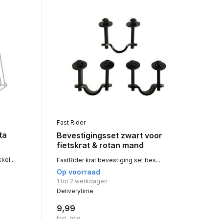
Fast Rider
ta
Bevestigingsset zwart voor
fietskrat & rotan mand
el...
FastRider krat bevestiging set bes...
Op voorraad
1 tot 2 werkdagen
Deliverytime
9,99
Incl. btw