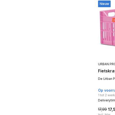
Nieuw
URBAN PR
Fietskra
De Urban Pr
Op voorr
1 tot 2 we
Deliveryti
17,
17,99
Incl. btw