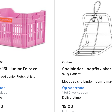
OOF
Cortina
t 15L Junior Felroze
Snelbinder Loopfix Jakar
wit/zwart
oof Junior Fietskrat is...
Met deze snelbinder neem je makk
aad
Op voorraad
rkdagen
1 tot 2 werkdagen
me
Deliverytime
50
15,00
Incl. btw