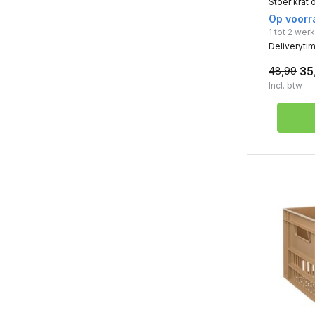
Stoer krat 
Op voorr
1 tot 2 we
Deliveryti
35
48,99
Incl. btw