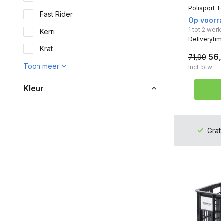
Polisport 
Fast Rider
Op voorr
1 tot 2 we
Kerri
Deliveryti
Krat
56
71,99
Toon meer
Incl. btw
Kleur
Zwart
(31)
Wit
(13)
Grat
Blauw
(22)
Grijs
(15)
Bruin
(4)
Rood
(1)
Toon meer