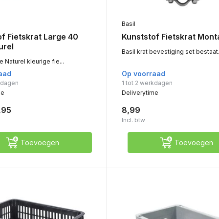
Basil
f Fietskrat Large 40
Kunststof Fietskrat Mon
urel
Basil krat bevestiging set bestaat.
 Naturel kleurige fie...
aad
Op voorraad
rkdagen
1 tot 2 werkdagen
me
Deliverytime
,95
8,99
Incl. btw
Toevoegen
Toevoegen