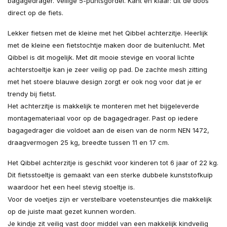
bagagedrager. Veilige 5-puntsgordel. Kant en klaar: uit de doos
direct op de fiets.
Lekker fietsen met de kleine met het Qibbel achterzitje. Heerlijk
met de kleine een fietstochtje maken door de buitenlucht. Met
Qibbel is dit mogelijk. Met dit mooie stevige en vooral lichte
achterstoeltje kan je zeer veilig op pad. De zachte mesh zitting
met het stoere blauwe design zorgt er ook nog voor dat je er
trendy bij fietst.
Het achterzitje is makkelijk te monteren met het bijgeleverde
montagemateriaal voor op de bagagedrager. Past op iedere
bagagedrager die voldoet aan de eisen van de norm NEN 1472,
draagvermogen 25 kg, breedte tussen 11 en 17 cm.
Het Qibbel achterzitje is geschikt voor kinderen tot 6 jaar of 22 kg.
Dit fietsstoeltje is gemaakt van een sterke dubbele kunststofkuip
waardoor het een heel stevig stoeltje is.
Voor de voetjes zijn er verstelbare voetensteuntjes die makkelijk
op de juiste maat gezet kunnen worden.
Je kindje zit veilig vast door middel van een makkelijk kindveilig