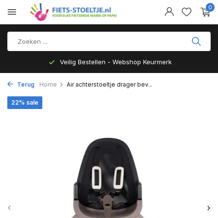
0
Veilig Bestellen - Webshop Keurmerk
Terug
Home
Air achterstoeltje drager bev...
22% sale