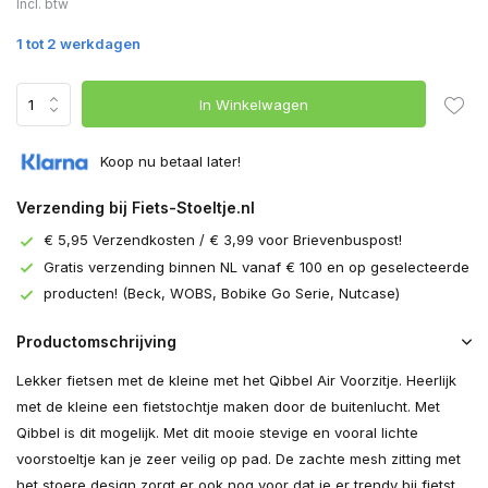
Incl. btw
1 tot 2 werkdagen
In Winkelwagen
Koop nu betaal later!
Verzending bij Fiets-Stoeltje.nl
€ 5,95 Verzendkosten / € 3,99 voor Brievenbuspost!
Gratis verzending binnen NL vanaf € 100 en op geselecteerde
producten! (Beck, WOBS, Bobike Go Serie, Nutcase)
Productomschrijving
Lekker fietsen met de kleine met het Qibbel Air Voorzitje. Heerlijk
met de kleine een fietstochtje maken door de buitenlucht. Met
Qibbel is dit mogelijk. Met dit mooie stevige en vooral lichte
voorstoeltje kan je zeer veilig op pad. De zachte mesh zitting met
het stoere design zorgt er ook nog voor dat je er trendy bij fietst.