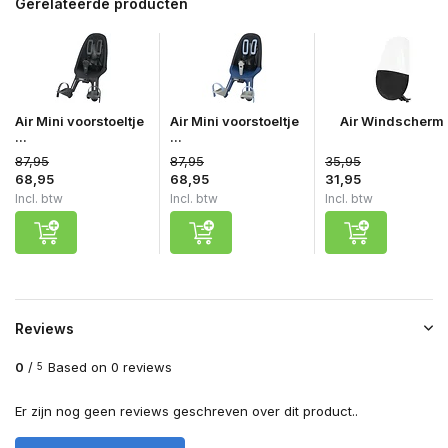
Gerelateerde producten
Air Mini voorstoeltje
Air Mini voorstoeltje
Air Windscherm
...
...
87,95
87,95
35,95
68,95
68,95
31,95
Incl. btw
Incl. btw
Incl. btw
Reviews
0
/
Based on 0 reviews
5
Er zijn nog geen reviews geschreven over dit product..