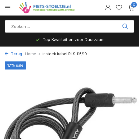
0
uurzaam
Gratis verzending binnen NL vana
Terug
Home
insteek kabel RLS 115/10
17% sale