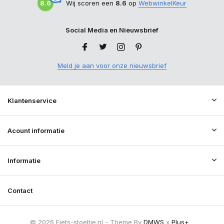
8.6
Wij scoren een
8.6
op
WebwinkelKeur
Social Media en Nieuwsbrief
Meld je aan voor onze nieuwsbrief
Klantenservice
Acount informatie
Informatie
Contact
© 2026 Fiets-stoeltje.nl - Theme By
DMWS
x
Plus+