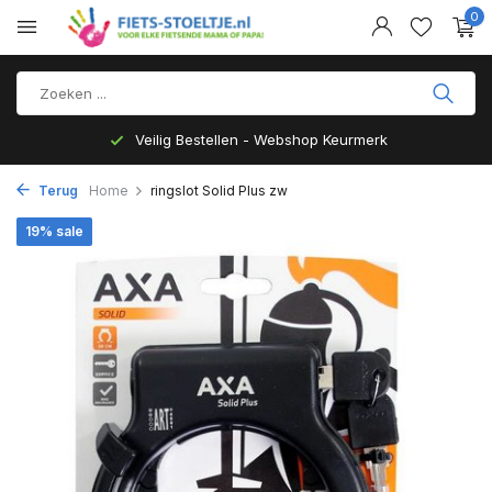
0
Veilig Bestellen - Webshop Keurmerk
Terug
Home
ringslot Solid Plus zw
19% sale