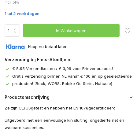
Incl. btw
1 tot 2 werkdagen
In Winkelwagen
Koop nu betaal later!
Verzending bij Fiets-Stoeltje.nl
€ 5,95 Verzendkosten / € 3,99 voor Brievenbuspost!
Gratis verzending binnen NL vanaf € 100 en op geselecteerde
producten! (Beck, WOBS, Bobike Go Serie, Nutcase)
Productomschrijving
Ze zijn CE
/
GS
getest
en hebben het
EN 1078
gecertificeerd.
Uitgevoerd met een eenvoudige kin sluiting, ongedierte net en
wasbare kussentjes.