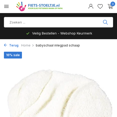
0
Veilig Bestellen - Webshop Keurmerk
Terug
Home
babyschaal inlegpad schaap
16% sale