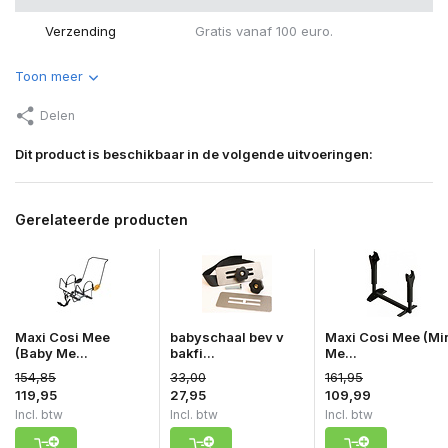
Verzending
Gratis vanaf 100 euro.
Toon meer
Delen
Dit product is beschikbaar in de volgende uitvoeringen:
Gerelateerde producten
Maxi Cosi Mee
babyschaal bev v
Maxi Cosi Mee (Mi
(Baby Me...
bakfi...
Me...
154,85
33,00
161,95
119,95
27,95
109,99
Incl. btw
Incl. btw
Incl. btw