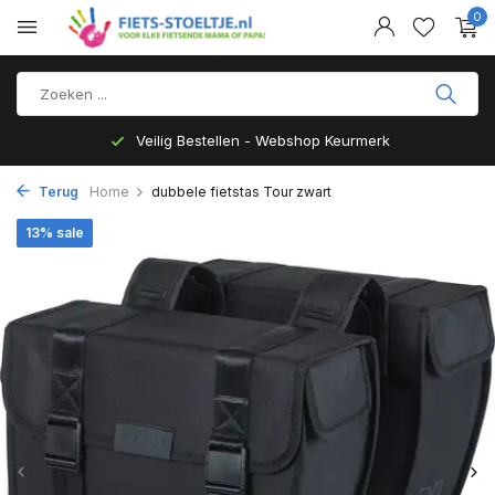
0
Veilig Bestellen - Webshop Keurmerk
Terug
Home
dubbele fietstas Tour zwart
13% sale