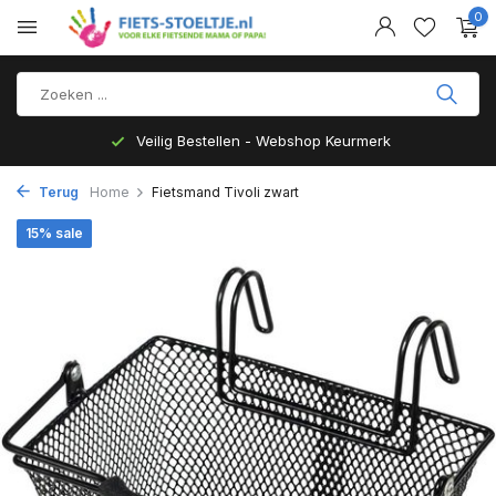
0
Veilig Bestellen - Webshop Keurmerk
Terug
Home
Fietsmand Tivoli zwart
15% sale