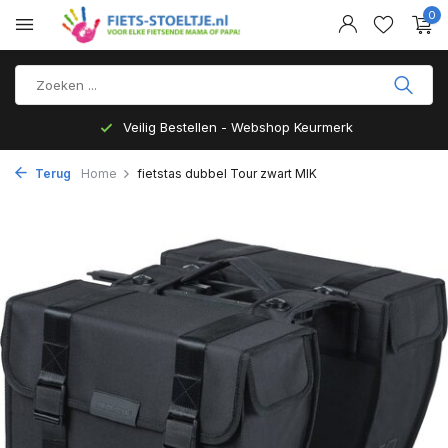
0
Veilig Bestellen - Webshop Keurmerk
Terug
Home
fietstas dubbel Tour zwart MIK