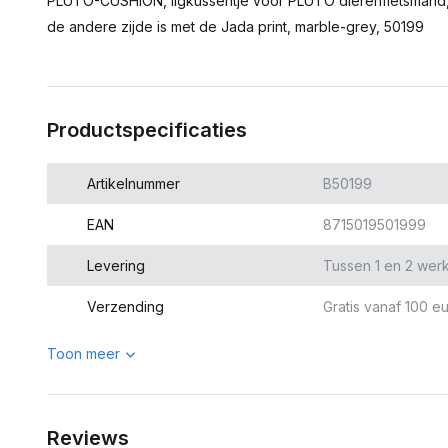
PLUTO-CUSHION, ligkussentje voor PLUTO dierenfietsmand, be
de andere zijde is met de Jada print, marble-grey, 50199
Productspecificaties
Artikelnummer
B50199
EAN
8715019501999
Levering
Tussen 1 en 2 wer
Verzending
Gratis vanaf 100 eu
Toon meer
Reviews