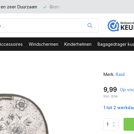
t en zeer Duurzaam
Gratis verzending binnen NL vanaf 100 eu
Accessoires
Windschermen
Kinderhelmen
Bagagedrager kus
Merk:
Basil
9,99
Op voo
Incl. btw
1 tot 2 werkd