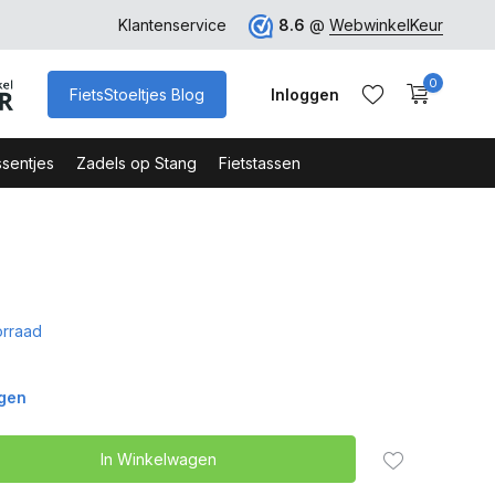
ro
Veilig Bestellen - Webshop Keurmerk
Klantenservice
8.6
@
WebwinkelKeur
0
FietsStoeltjes Blog
Inloggen
sentjes
Zadels op Stang
Fietstassen
Account aanmaken
Account aanmaken
rraad
agen
In Winkelwagen