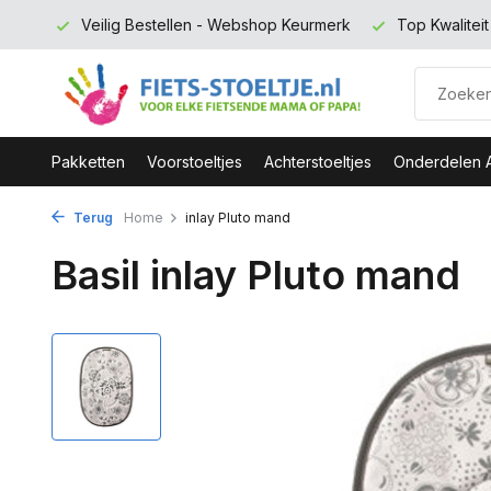
 euro
Veilig Bestellen - Webshop Keurmerk
Top Kwalitei
Pakketten
Voorstoeltjes
Achterstoeltjes
Onderdelen 
Terug
Home
inlay Pluto mand
Basil inlay Pluto mand