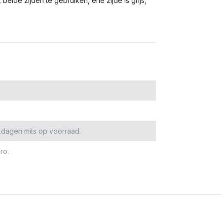
ide zijden te gebruiken, ene zijde is grijs,
kdagen mits op voorraad.
ro.