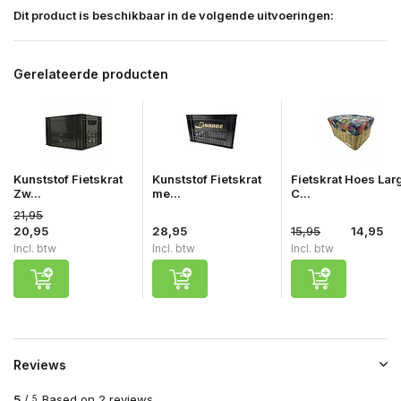
Dit product is beschikbaar in de volgende uitvoeringen:
Gerelateerde producten
Kunststof Fietskrat
Kunststof Fietskrat
Fietskrat Hoes Lar
Zw...
me...
C...
21,95
20,95
28,95
15,95
14,95
Incl. btw
Incl. btw
Incl. btw
Reviews
5
/
Based on 2 reviews
5