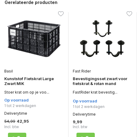
Gerelateerde producten
Basil
Fast Rider
Kunststof Fietskrat Large
Bevestigingsset zwart voor
Zwart MIK
fietskrat & rotan mand
Stoer krat om op je voo...
FastRider krat bevestig...
Op voorraad
Op voorraad
1 tot 2 werkdagen
1 tot 2 werkdagen
Deliverytime
Deliverytime
54,99
42,95
9,99
Incl. btw
Incl. btw