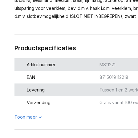
BASE M, fietsmand, medium, staal, fijnmazig, achterop, afne
uitsparing voor veerklem, bev. d.m.v. haak i.c.m. veerklem, b
d.m.v. slotbev.mogelijkheid (SLOT NIET INBEGREPEN), zwart
Productspecificaties
Artikelnummer
MS11221
EAN
8715019112218
Levering
Tussen 1 en 2 wer
Verzending
Gratis vanaf 100 eu
Toon meer