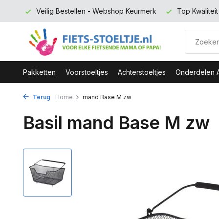
 euro
Veilig Bestellen - Webshop Keurmerk
Top Kwalitei
Pakketten
Voorstoeltjes
Achterstoeltjes
Onderdelen 
Terug
Home
mand Base M zw
Basil mand Base M zw