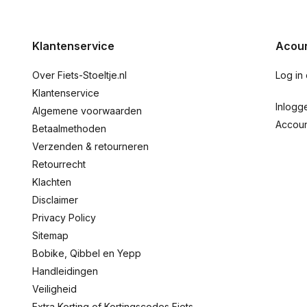
Klantenservice
Acoun
Over Fiets-Stoeltje.nl
Log in
Klantenservice
Inlogg
Algemene voorwaarden
Accou
Betaalmethoden
Verzenden & retourneren
Retourrecht
Klachten
Disclaimer
Privacy Policy
Sitemap
Bobike, Qibbel en Yepp
Handleidingen
Veiligheid
Extra Korting of Kortingscodes Fiets-