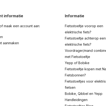
t informatie
Informatie
 of maak een account aan:
Fietsstoeltje voorop een
elektrische fiets?
en
Fietsstoeltje achterop een
nt aanmaken
elektrische fiets?
Voordrager/mand combin
met Fietsstoeltje
Yepp of Bobike
Fietsstoeltje kopen met Na
Fietsbonnen?
Fietsstoeltjes voor elektri
fietsen
Bobike, Qibbel en Yepp
Handleidingen
Fietsstoeltjes Blog