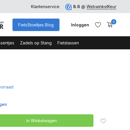
ro
Veilig Bestellen - Webshop Keurmerk
Klantenservice
8.6
@
WebwinkelKeur
0
FietsStoeltjes Blog
Inloggen
sentjes
Zadels op Stang
Fietstassen
Account aanmaken
Account aanmaken
orraad
agen
In Winkelwagen