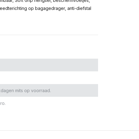
embaar, Soft Grip hengsel, beschermvoetjes,
reedterichting op bagagedrager, anti-diefstal
kdagen mits op voorraad.
ro.