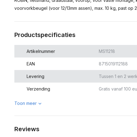
ROBIN, fietsmand, draadstaal, voorop, voor vaste montage,
voorvorkbeugel (voor 12/13mm assen), max. 10 kg, past op 2
Productspecificaties
Artikelnummer
MS11218
EAN
8715019112188
Levering
Tussen 1 en 2 wer
Verzending
Gratis vanaf 100 eu
Toon meer
Reviews