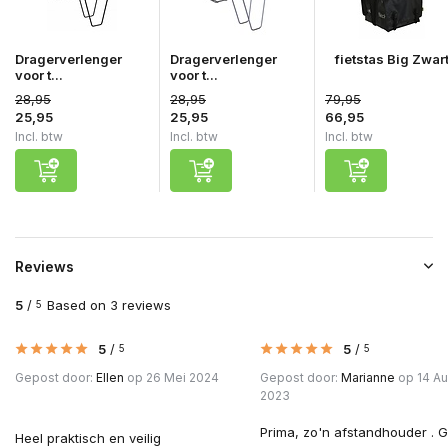
Dragerverlenger
Dragerverlenger
fietstas Big Zwar
voor t...
voor t...
28,95
28,95
79,95
25,95
25,95
66,95
Incl. btw
Incl. btw
Incl. btw
Reviews
5
/
Based on 3 reviews
5
5
/
5
/
5
5
Gepost door:
Ellen
op 26 Mei 2024
Gepost door:
Marianne
op 14 A
2023
Prima, zo'n afstandhouder . 
Heel praktisch en veilig