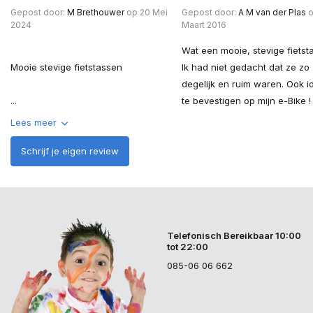
Gepost door:
M Brethouwer
op 20 Mei
Gepost door:
A M van der Plas
o
2024
Maart 2016
Wat een mooie, stevige fietst
Mooie stevige fietstassen
Ik had niet gedacht dat ze zo
degelijk en ruim waren. Ook i
...
te bevestigen op mijn e-Bike !
Lees meer
Schrijf je eigen review
Telefonisch Bereikbaar 10:00
tot 22:00
085-06 06 662