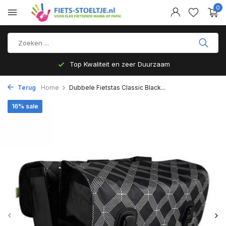
0
Top Kwaliteit en zeer Duurzaam
Terug
Home
Dubbele Fietstas Classic Black...
16% sale