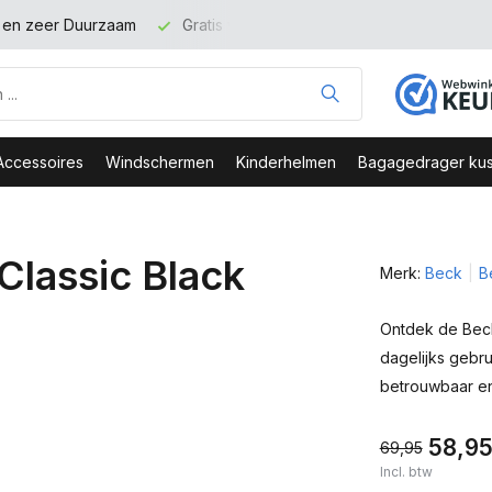
t en zeer Duurzaam
Gratis verzending binnen NL vanaf 100 eu
Accessoires
Windschermen
Kinderhelmen
Bagagedrager kus
Classic Black
Merk:
Beck
B
Ontdek de Beck
dagelijks gebru
betrouwbaar e
58,9
69,95
Incl. btw