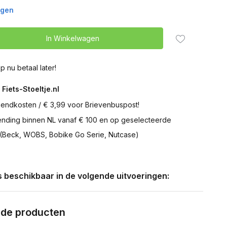
agen
In Winkelwagen
p nu betaal later!
 Fiets-Stoeltje.nl
zendkosten / € 3,99 voor Brievenbuspost!
zending binnen NL vanaf € 100 en op geselecteerde
 (Beck, WOBS, Bobike Go Serie, Nutcase)
is beschikbaar in de volgende uitvoeringen:
rde producten