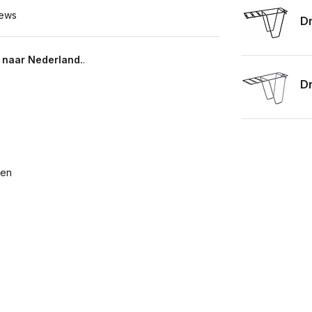
ews
Dr
 naar Nederland.
.
Dr
men