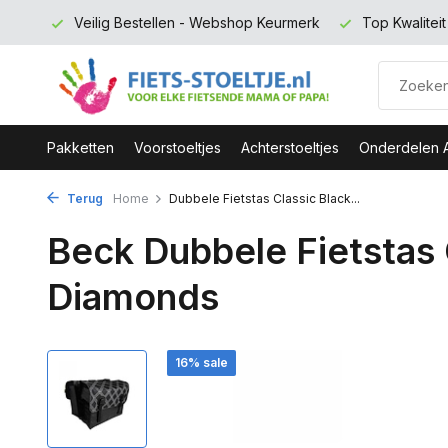
 euro
Veilig Bestellen - Webshop Keurmerk
Top Kwalitei
Pakketten
Voorstoeltjes
Achterstoeltjes
Onderdelen 
Terug
Home
Dubbele Fietstas Classic Black...
Beck Dubbele Fietstas 
Diamonds
16% sale