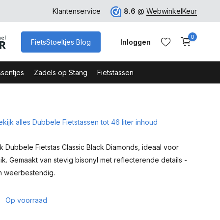
ro
Veilig Bestellen - Webshop Keurmerk
Klantenservice
8.6
@
WebwinkelKeur
0
FietsStoeltjes Blog
Inloggen
sentjes
Zadels op Stang
Fietstassen
ekijk alles Dubbele Fietstassen tot 46 liter inhoud
Account aanmaken
Account aanmaken
 Dubbele Fietstas Classic Black Diamonds, ideaal voor
ik. Gemaakt van stevig bisonyl met reflecterende details -
n weerbestendig.
5
Op voorraad