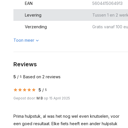
EAN
5604415064913
Levering
Tussen 1 en 2 wer
Verzending
Gratis vanaf 100 eu
Toon meer
Reviews
5
/
Based on 2 reviews
5
5
/
5
Gepost door:
M B
op 15 April 2025
Prima hulpstuk, al was het nog wel even knutselen, voor
een goed resultaat. Elke fiets heeft een ander hulpstuk