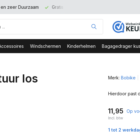
t en zeer Duurzaam
Gratis verzending binnen NL vanaf 100 eu
Accessoires
Windschermen
Kinderhelmen
Bagagedrager kus
uur los
Merk:
Bobike
Hierdoor past d
11,95
Op vo
Incl. btw
1 tot 2 werkd