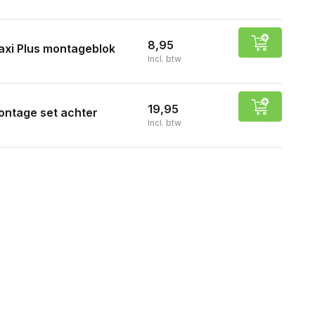
8,95
xi Plus montageblok
Incl. btw
19,95
ntage set achter
Incl. btw