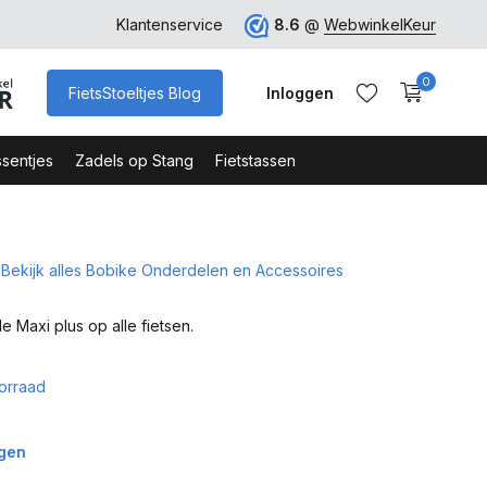
ro
Veilig Bestellen - Webshop Keurmerk
Klantenservice
8.6
@
WebwinkelKeur
0
FietsStoeltjes Blog
Inloggen
sentjes
Zadels op Stang
Fietstassen
Bekijk alles Bobike Onderdelen en Accessoires
Account aanmaken
Account aanmaken
e Maxi plus op alle fietsen.
orraad
agen