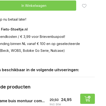
In Winkelwagen
p nu betaal later!
 Fiets-Stoeltje.nl
zendkosten / € 3,99 voor Brievenbuspost!
zending binnen NL vanaf € 100 en op geselecteerde
 (Beck, WOBS, Bobike Go Serie, Nutcase)
is beschikbaar in de volgende uitvoeringen:
rde producten
24,95
29,50
ame buis montuur com...
Incl. btw