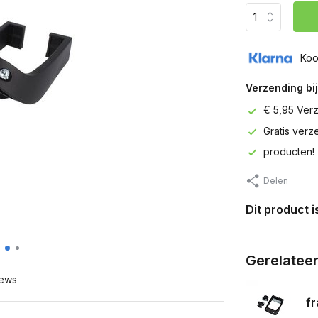
Koo
Verzending bij
€ 5,95 Ver
Gratis ver
producten!
Delen
Dit product 
Gerelatee
ews
fr