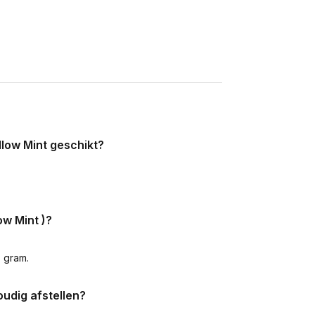
llow Mint geschikt?
w Mint )?
5 gram.
udig afstellen?