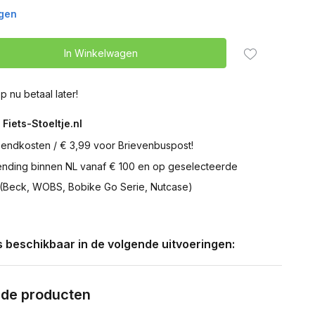
agen
In Winkelwagen
p nu betaal later!
 Fiets-Stoeltje.nl
zendkosten / € 3,99 voor Brievenbuspost!
zending binnen NL vanaf € 100 en op geselecteerde
 (Beck, WOBS, Bobike Go Serie, Nutcase)
is beschikbaar in de volgende uitvoeringen:
rde producten