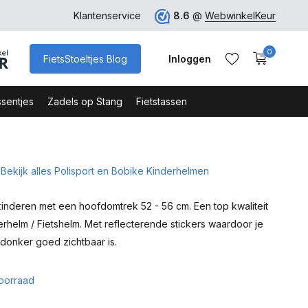
ro
Veilig Bestellen - Webshop Keurmerk
Klantenservice
8.6
@
WebwinkelKeur
0
FietsStoeltjes Blog
Inloggen
sentjes
Zadels op Stang
Fietstassen
Bekijk alles Polisport en Bobike Kinderhelmen
Account aanmaken
Account aanmaken
kinderen met een hoofdomtrek 52 - 56 cm. Een top kwaliteit
erhelm / Fietshelm. Met reflecterende stickers waardoor je
 donker goed zichtbaar is.
oorraad