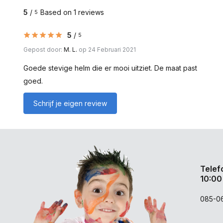
5
/
Based on 1 reviews
5
5
/
5
Gepost door:
M. L.
op 24 Februari 2021
Goede stevige helm die er mooi uitziet. De maat past
goed.
Schrijf je eigen review
Telef
10:00
085-0