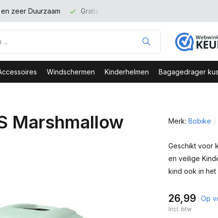
t en zeer Duurzaam
Gratis verzending binnen NL vanaf 100 eu
Accessoires
Windschermen
Kinderhelmen
Bagagedrager kus
 S Marshmallow
Merk:
Bobike
Geschikt voor 
en veilige Kind
kind ook in het
26,99
Op v
Incl. btw