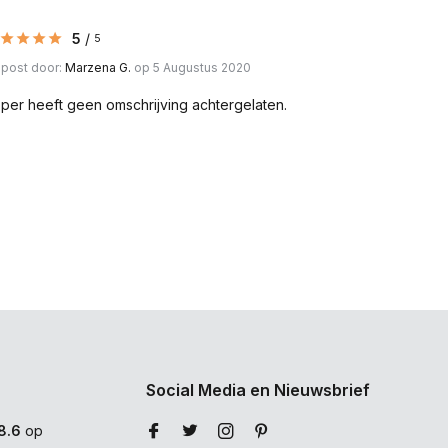
5
/
5
post door:
Marzena G.
op 5 Augustus 2020
per heeft geen omschrijving achtergelaten.
Social Media en Nieuwsbrief
8.6
op