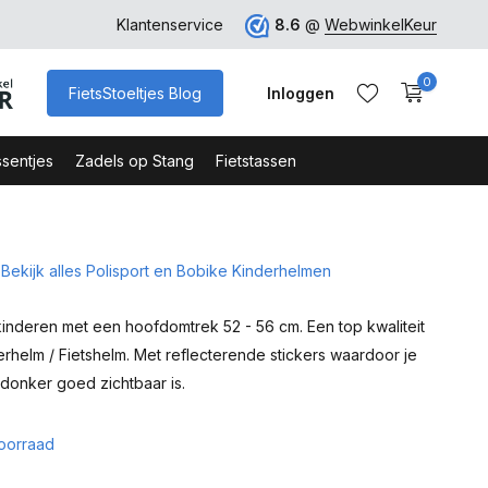
ro
Veilig Bestellen - Webshop Keurmerk
Klantenservice
8.6
@
WebwinkelKeur
0
FietsStoeltjes Blog
Inloggen
sentjes
Zadels op Stang
Fietstassen
Bekijk alles Polisport en Bobike Kinderhelmen
Account aanmaken
Account aanmaken
kinderen met een hoofdomtrek 52 - 56 cm. Een top kwaliteit
erhelm / Fietshelm. Met reflecterende stickers waardoor je
 donker goed zichtbaar is.
oorraad