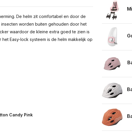
Mi
herming. De helm zit comfortabel en door de
nde insecten worden buiten gehouden door het
icker waardoor de kleine extra goed te zien is
Go
het Easy-lock systeem is de helm makkelijk op
B
Ba
otton Candy Pink
Ba