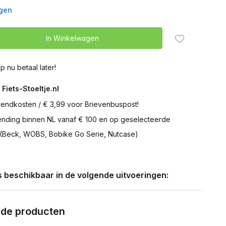
agen
In Winkelwagen
p nu betaal later!
 Fiets-Stoeltje.nl
zendkosten / € 3,99 voor Brievenbuspost!
zending binnen NL vanaf € 100 en op geselecteerde
 (Beck, WOBS, Bobike Go Serie, Nutcase)
is beschikbaar in de volgende uitvoeringen:
rde producten