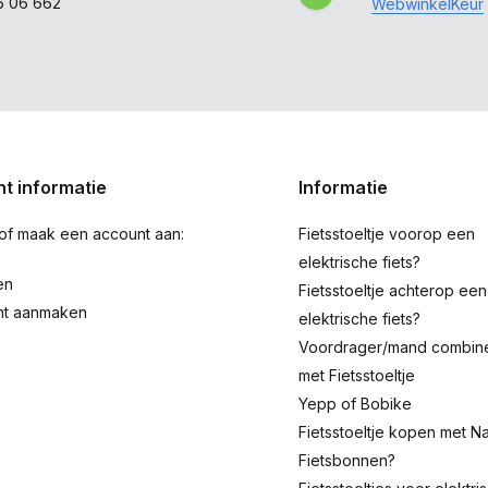
6 06 662
WebwinkelKeur
t informatie
Informatie
 of maak een account aan:
Fietsstoeltje voorop een
elektrische fiets?
en
Fietsstoeltje achterop een
nt aanmaken
elektrische fiets?
Voordrager/mand combin
met Fietsstoeltje
Yepp of Bobike
Fietsstoeltje kopen met Na
Fietsbonnen?