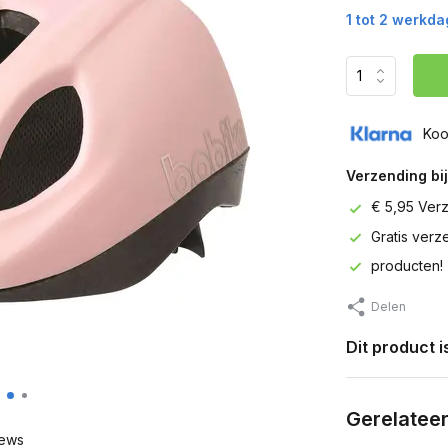
1 tot 2 werkd
Koo
Verzending bij
€ 5,95 Ver
Gratis ver
producten!
Delen
Dit product 
Gerelatee
ews