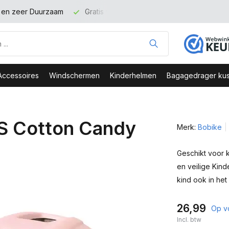
t en zeer Duurzaam
Gratis verzending binnen NL vanaf 100 eu
Accessoires
Windschermen
Kinderhelmen
Bagagedrager kus
S Cotton Candy
Merk:
Bobike
Geschikt voor 
en veilige Kind
kind ook in het
26,99
Op v
Incl. btw