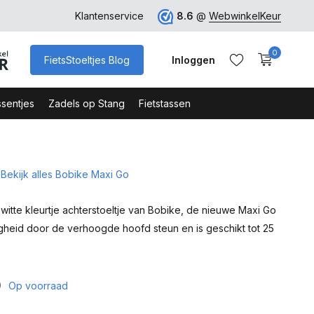
rk
Klantenservice
8.6
@
WebwinkelKeur
0
FietsStoeltjes Blog
Inloggen
sentjes
Zadels op Stang
Fietstassen
Bekijk alles Bobike Maxi Go
Account aanmaken
Account aanmaken
 witte kleurtje achterstoeltje van Bobike, de nieuwe Maxi Go
igheid door de verhoogde hoofd steun en is geschikt tot 25
0
Op voorraad