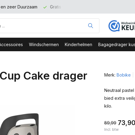
binnen NL vanaf 100 euro
Veilig Bestellen - Webshop Keurme
Accessoires
Windschermen
Kinderhelmen
Bagagedrager kus
 Cup Cake drager
Merk:
Bobike
Neutraal pastel
bied extra veil
kilo.
73,9
89,99
Incl. btw