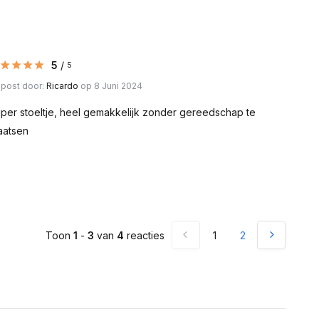
5
/
5
post door:
Ricardo
op 8 Juni 2024
per stoeltje, heel gemakkelijk zonder gereedschap te
aatsen
Toon
1
-
3
van
4
reacties
1
2