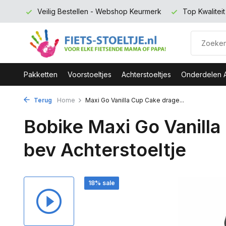
rmerk
Top Kwaliteit en zeer Duurzaam
Gratis verzending 
Pakketten
Voorstoeltjes
Achterstoeltjes
Onderdelen 
Terug
Home
Maxi Go Vanilla Cup Cake drage...
Bobike Maxi Go Vanilla
bev Achterstoeltje
18% sale