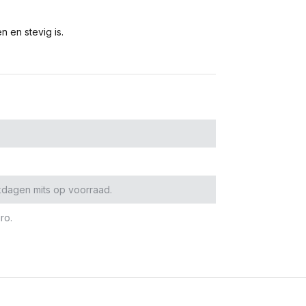
 en stevig is.
kdagen mits op voorraad.
ro.