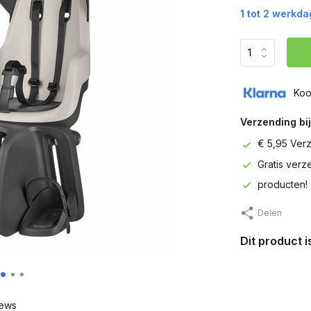
1 tot 2 werkd
Koo
Verzending bij
€ 5,95 Ver
Gratis ver
producten!
Delen
Dit product 
ews