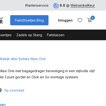
ro
Veilig Bestellen - Webshop Keurmerk
Klantenservice
8.6
@
WebwinkelKeur
0
FietsStoeltjes Blog
Inloggen
sentjes
Zadels op Stang
Fietstassen
Bekijk alles Bobike Maxi One
Account aanmaken
Account aanmaken
Maxi One met bagagedrager bevestiging in een stijlvolle olijf
Met 3 punt gordel en Click en Go montage systeem.
9
Op voorraad
agen