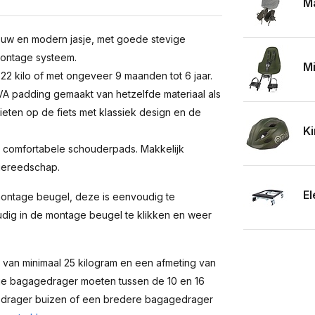
Ma
ieuw en modern jasje, met goede stevige
 montage systeem.
Mi
 22 kilo of met ongeveer 9 maanden tot 6 jaar.
VA padding gemaakt van hetzelfde materiaal als
eten op de fiets met klassiek design en de
Ki
t comfortabele schouderpads. Makkelijk
 gereedschap.
El
ontage beugel, deze is eenvoudig te
udig in de montage beugel te klikken en weer
 van minimaal 25 kilogram en een afmeting van
n je bagagedrager moeten tussen de 10 en 16
gedrager buizen of een bredere bagagedrager