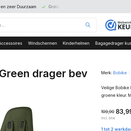
t en zeer Duurzaam
Gratis verzending binnen NL vanaf 100 eu
Accessoires
Windschermen
Kinderhelmen
Bagagedrager kus
 Green drager bev
Merk:
Bobike
Veilige Bobike 
groene kleur. 
83,9
109,90
Incl. btw
1 tot 2 werkd