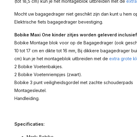
(tot 18,5 cm) kun je het montageblok uitbreiden met de
extra
Mocht uw bagagedrager niet geschikt zijn dan kunt u hem op
Elektrische fiets bagagedrager bevestiging.
Bobike Maxi One kinder zitjes worden geleverd inclusief
Bobike Montage blok voor op de Bagagedrager (ook geschik
10 tot 17 cm en dikte tot 16 mm, Bij dikkere bagagedrager b
cm) kun je het montageblok uitbreiden met de
extra grote k
2 Bobike Voetenbakjes.
2 Bobike Voetenriempjes (zwart).
Bobike 3 punt veiligheidsgordel met zachte schouderpads
Montagesleutel.
Handleiding.
Specificaties:
Merk: Bobike