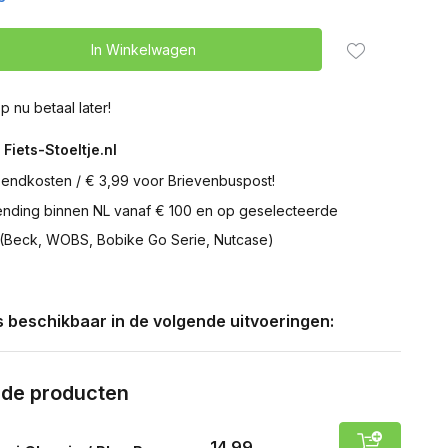
In Winkelwagen
p nu betaal later!
 Fiets-Stoeltje.nl
zendkosten / € 3,99 voor Brievenbuspost!
zending binnen NL vanaf € 100 en op geselecteerde
 (Beck, WOBS, Bobike Go Serie, Nutcase)
is beschikbaar in de volgende uitvoeringen:
rde producten
14,99