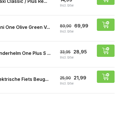
xi Classic / Plus Re...
Incl. btw
69,99
89,90
ni One Olive Green V...
Incl. btw
28,95
33,95
nderhelm One Plus S ...
Incl. btw
21,99
25,90
ektrische Fiets Beug...
Incl. btw