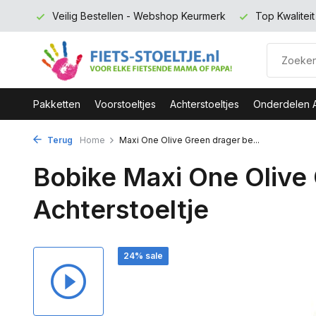
 euro
Veilig Bestellen - Webshop Keurmerk
Top Kwalitei
Pakketten
Voorstoeltjes
Achterstoeltjes
Onderdelen 
Terug
Home
Maxi One Olive Green drager be...
Bobike Maxi One Olive
Achterstoeltje
24% sale