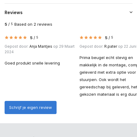
Reviews
5
/
Based on 2 reviews
5
5
/
5
/
5
5
Gepost door:
Anja Mantjes
op 29 Maart
Gepost door:
R.pater
op 22 Juni
2024
Prima beugel echt stevig en
Goed produkt snelle levering
makkelijk in de montage, com
geleverd met extra optie voor
stuurpen. Ook wordt het
gereedschap bij geleverd, he
gekozen materiaal is erg duu
Schrijf je eigen review