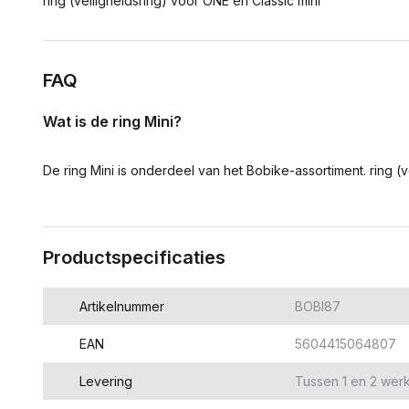
ring (veiligheidsring) voor ONE en Classic mini
FAQ
Wat is de ring Mini?
De ring Mini is onderdeel van het Bobike-assortiment. ring (v
Productspecificaties
Artikelnummer
BOBI87
EAN
5604415064807
Levering
Tussen 1 en 2 wer