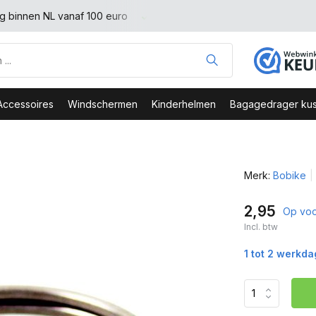
binnen NL vanaf 100 euro
Veilig Bestellen - Webshop Keurme
Accessoires
Windschermen
Kinderhelmen
Bagagedrager kus
Merk:
Bobike
2,95
Op voo
Incl. btw
1 tot 2 werkd