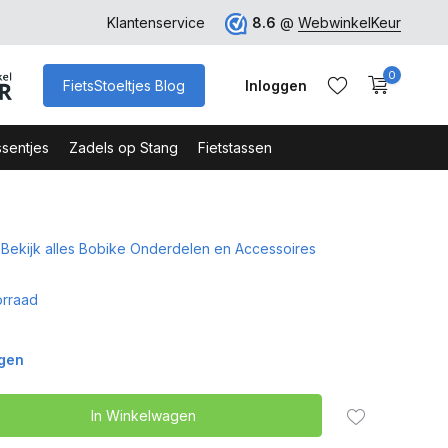
rk
Klantenservice
8.6
@
WebwinkelKeur
0
FietsStoeltjes Blog
Inloggen
sentjes
Zadels op Stang
Fietstassen
Bekijk alles Bobike Onderdelen en Accessoires
Account aanmaken
Account aanmaken
rraad
agen
In Winkelwagen