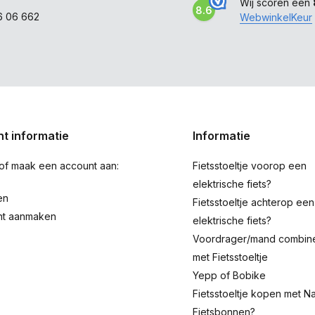
Wij scoren een
8.6
6 06 662
WebwinkelKeur
t informatie
Informatie
 of maak een account aan:
Fietsstoeltje voorop een
elektrische fiets?
en
Fietsstoeltje achterop een
nt aanmaken
elektrische fiets?
Voordrager/mand combin
met Fietsstoeltje
Yepp of Bobike
Fietsstoeltje kopen met Na
Fietsbonnen?