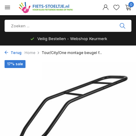
0
Veilig Bestellen - Webshop Keurmerk
Terug
Home
Tour/City/One montage beugel f...
17% sale