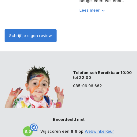
beugel veert wel enor...
Lees meer
Schrijf je eigen review
Telefonisch Bereikbaar 10:00
tot 22:00
085-06 06 662
Beoordeeld met
8.6
Wij scoren een
8.6
op
WebwinkelKeur