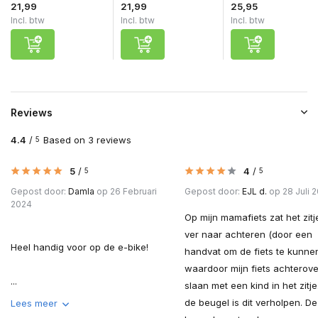
21,99
21,99
25,95
Incl. btw
Incl. btw
Incl. btw
Reviews
4.4
/
Based on 3 reviews
5
5
/
4
/
5
5
Gepost door:
Damla
op 26 Februari
Gepost door:
EJL d.
op 28 Juli 
2024
Op mijn mamafiets zat het zitj
ver naar achteren (door een
Heel handig voor op de e-bike!
handvat om de fiets te kunnen 
waardoor mijn fiets achterov
...
slaan met een kind in het zitje
de beugel is dit verholpen. De
Lees meer