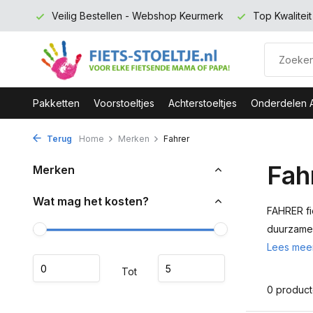
 euro
Veilig Bestellen - Webshop Keurmerk
Top Kwalitei
Pakketten
Voorstoeltjes
Achterstoeltjes
Onderdelen 
Terug
Home
Merken
Fahrer
Fah
Merken
Wat mag het kosten?
FAHRER fi
duurzame 
Lees mee
Tot
0 produc