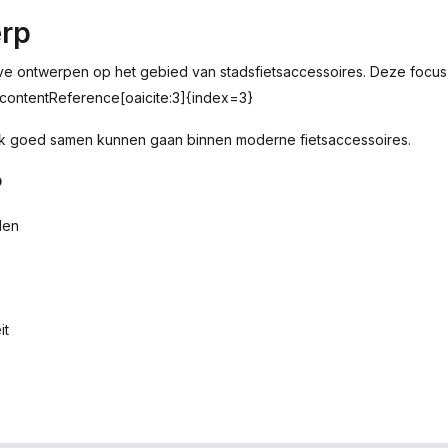
erp
ontwerpen op het gebied van stadsfietsaccessoires. Deze focus op i
 :contentReference[oaicite:3]{index=3}
k goed samen kunnen gaan binnen moderne fietsaccessoires.
?
len
it