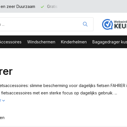
t en zeer Duurzaam
Gratis verzending binnen NL vanaf 100 eu
Accessoires
Windschermen
Kinderhelmen
Bagagedrager kus
rer
etsaccessoires: slimme bescherming voor dagelijks fietsen FAHRER 
fietsaccessoires met een sterke focus op dagelijks gebruik. ...
r
ten