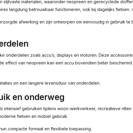
lijtvaste materialen, waaronder neopreen en gerecyclede stoffen.
s langdurig betrouwbaar functioneren, ook bij dagelijks fietsen. 
erzorgde afwerking en zijn ontworpen om eenvoudig in gebruik te 
erdelen
e onderdelen zoals accu’s, displays en motoren. Deze accessoir
rende effect van neopreen kan een accu bovendien beter beschermd 
staties en een langere levensduur van onderdelen.
ruik en onderweg
s intensief gebruiken tijdens woon-werkverkeer, recreatieve ritten o
moderne fietsen en mobiel gebruik.
 hun compacte formaat en flexibele toepassing.