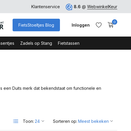
ro
Veilig Bestellen - Webshop Keurmerk
Klantenservice
8.6
@
WebwinkelKeur
0
FietsStoeltjes Blog
Inloggen
sentjes
Zadels op Stang
Fietstassen
Account aanmaken
Account aanmaken
is een Duits merk dat bekendstaat om functionele en
Toon:
Sorteren op: