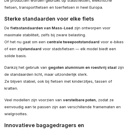
De producten worden gebruikt op stadsfietsen, elektrische
fietsen, transportfietsen en toerfietsen in heel Europa.
Sterke standaarden voor elke fiets
De
fietsstandaarden van Mass-Load
zijn ontworpen voor
maximale stabiliteit, zelfs bij zware belasting.
Of het nu gaat om een
centrale tweepootstandaard
voor e-bikes
of een
zijstandaard
voor stadsfietsen — elk model biedt een
solide basis.
Dankzij het gebruik van
gegoten aluminium en roestvrij staal
zijn
de standaarden licht, maar uitzonderlijk sterk.
Ze blijven stabiel, ook bij fietsen met kinderzitjes, tassen of
kratten.
Veel modellen zijn voorzien van
verstelbare poten
, zodat ze
eenvoudig aan te passen zijn aan verschillende framematen en
wielgroottes.
Innovatieve bagagedragers en