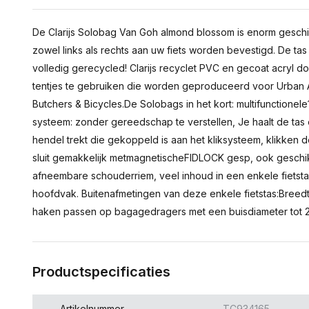
De Clarijs Solobag Van Goh almond blossom is enorm geschikt
zowel links als rechts aan uw fiets worden bevestigd. De t
volledig gerecycled! Clarijs recyclet PVC en gecoat acryl do
tentjes te gebruiken die worden geproduceerd voor Urban 
Butchers & Bicycles.De Solobags in het kort: multifunctionel
systeem: zonder gereedschap te verstellen, Je haalt de tas
hendel trekt die gekoppeld is aan het kliksysteem, klikken 
sluit gemakkelijk metmagnetischeFIDLOCK gesp, ook geschi
afneembare schouderriem, veel inhoud in een enkele fietstas
hoofdvak. Buitenafmetingen van deze enkele fietstas:Breed
haken passen op bagagedragers met een buisdiameter tot 
Productspecificaties
Artikelnummer
TC934165