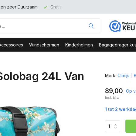
t en zeer Duurzaam
Gratis verzending binnen NL vanaf 100 eu
Accessoires
Windschermen
Kinderhelmen
Bagagedrager kus
 Solobag 24L Van
Merk:
Clarijs
B
89,00
Op v
Incl. btw
1 tot 2 werkd