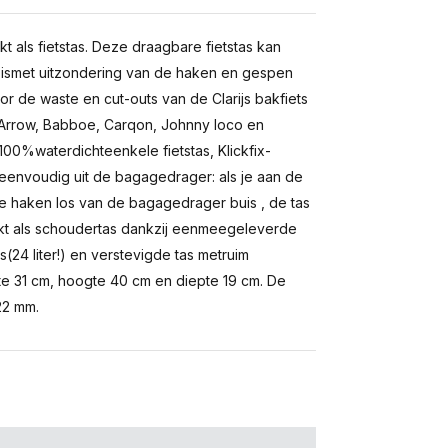
 als fietstas. Deze draagbare fietstas kan
as ismet uitzondering van de haken en gespen
or de waste en cut-outs van de Clarijs bakfiets
Arrow, Babboe, Carqon, Johnny loco en
e100%waterdichteenkele fietstas, Klickfix-
 eenvoudig uit de bagagedrager: als je aan de
de haken los van de bagagedrager buis , de tas
kt als schoudertas dankzij eenmeegeleverde
(24 liter!) en verstevigde tas metruim
te 31 cm, hoogte 40 cm en diepte 19 cm. De
22 mm.