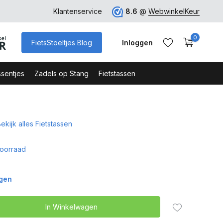
ro
Veilig Bestellen - Webshop Keurmerk
Klantenservice
8.6
@
WebwinkelKeur
0
FietsStoeltjes Blog
Inloggen
sentjes
Zadels op Stang
Fietstassen
ekijk alles Fietstassen
Account aanmaken
Account aanmaken
oorraad
agen
In Winkelwagen