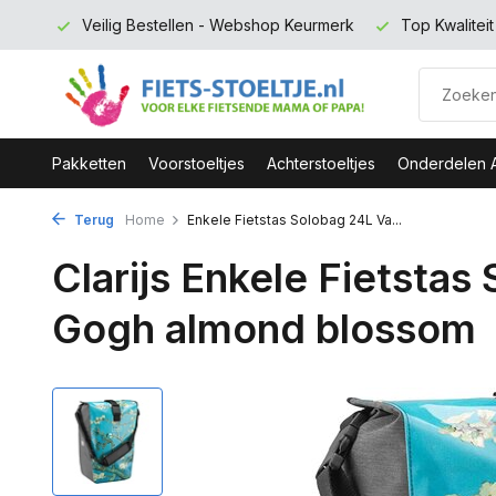
 euro
Veilig Bestellen - Webshop Keurmerk
Top Kwalitei
Pakketten
Voorstoeltjes
Achterstoeltjes
Onderdelen 
Terug
Home
Enkele Fietstas Solobag 24L Va...
Clarijs Enkele Fietstas
Gogh almond blossom