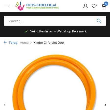
0
Veilig Bestellen - Webshop Keurmerk
Terug
Home
Kinder Cijferslot Geel