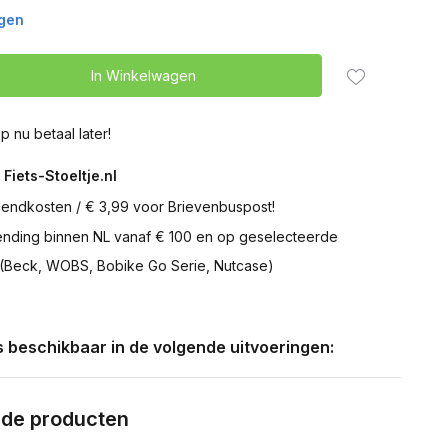
agen
In Winkelwagen
p nu betaal later!
 Fiets-Stoeltje.nl
zendkosten / € 3,99 voor Brievenbuspost!
zending binnen NL vanaf € 100 en op geselecteerde
 (Beck, WOBS, Bobike Go Serie, Nutcase)
is beschikbaar in de volgende uitvoeringen:
rde producten