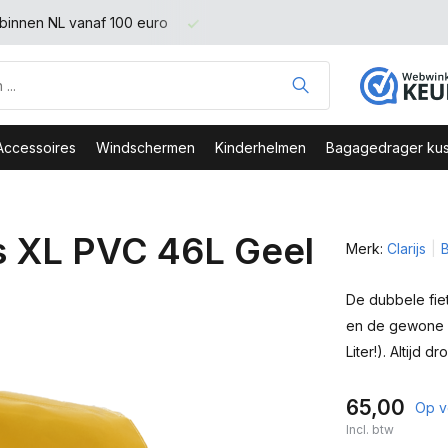
binnen NL vanaf 100 euro
Veilig Bestellen - Webshop Keurme
Accessoires
Windschermen
Kinderhelmen
Bagagedrager kus
as XL PVC 46L Geel
Merk:
Clarijs
B
De dubbele fiet
en de gewone fi
Liter!). Altijd d
65,00
Op v
Incl. btw