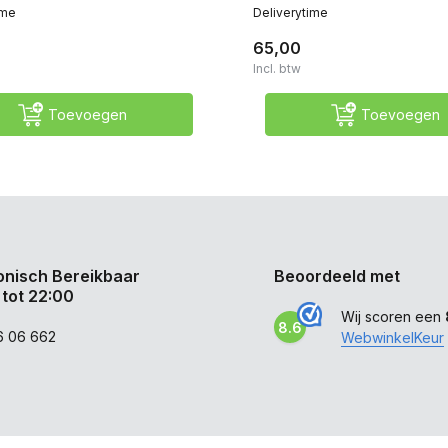
ime
Deliverytime
65,00
Incl. btw
Toevoegen
Toevoegen
onisch Bereikbaar
Beoordeeld met
 tot 22:00
Wij scoren een
8.6
6 06 662
WebwinkelKeur