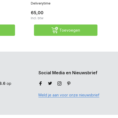
Deliverytime
De
65,00
6
Incl. btw
Inc
Toevoegen
Social Media en Nieuwsbrief
8.6
op
Meld je aan voor onze nieuwsbrief