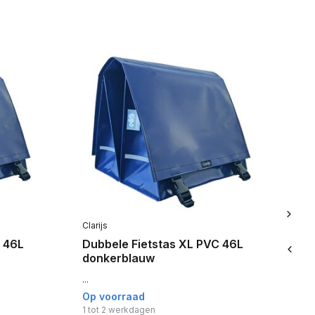
Clarijs
Cla
 46L
Dubbele Fietstas XL PVC 46L
Du
donkerblauw
Or
...
De 
Op voorraad
Op
1 tot 2 werkdagen
1 t