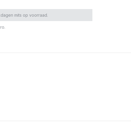
kdagen mits op voorraad.
ro.