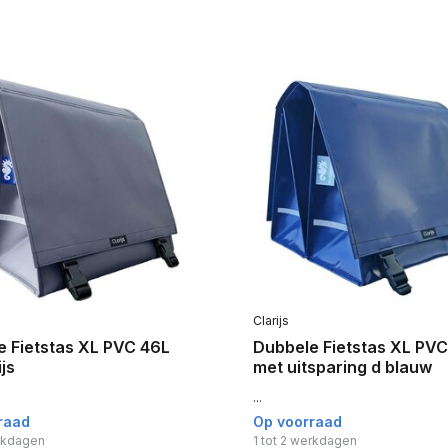
Clarijs
 Fietstas XL PVC 46L
Dubbele Fietstas XL PVC
js
met uitsparing d blauw
...
raad
Op voorraad
erkdagen
1 tot 2 werkdagen