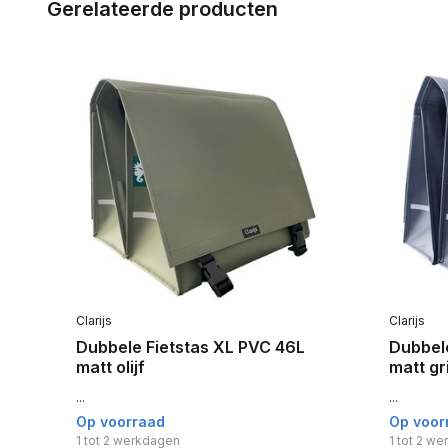
Gerelateerde producten
Clarijs
Clarijs
Dubbele Fietstas XL PVC 46L
Dubbele
matt olijf
matt gri
...
...
Op voorraad
Op voor
1 tot 2 werkdagen
1 tot 2 w