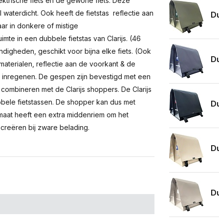
lektrische fiets en de gewone fiets. Deze
waterdicht. Ook heeft de fietstas reflectie aan
Du
aar in donkere of mistige
te in een dubbele fietstas van Clarijs. (46
andigheden, geschikt voor bijna elke fiets. (Ook
Du
t materialen, reflectie aan de voorkant & de
n inregenen. De gespen zijn bevestigd met een
 combineren met de Clarijs shoppers. De Clarijs
bele fietstassen. De shopper kan dus met
Du
rmaat heeft een extra middenriem om het
reëren bij zware belading.
Du
Du