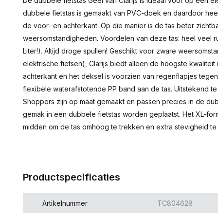
De dubbele fietstas Geel van Clarijs is ideaal voor op een e
dubbele fietstas is gemaakt van PVC-doek en daardoor heel 
de voor- en achterkant. Op die manier is de tas beter zichtb
weersomstandigheden. Voordelen van deze tas: heel veel ruim
Liter!). Altijd droge spullen! Geschikt voor zware weersomst
elektrische fietsen), Clarijs biedt alleen de hoogste kwalitei
achterkant en het deksel is voorzien van regenflapjes tege
flexibele waterafstotende PP band aan de tas. Uitstekend te
Shoppers zijn op maat gemaakt en passen precies in de dub
gemak in een dubbele fietstas worden geplaatst. Het XL-fo
midden om de tas omhoog te trekken en extra stevigheid te c
Productspecificaties
Artikelnummer
TC804628