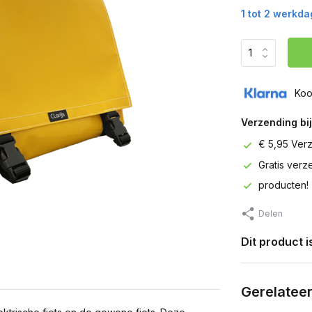
1 tot 2 werkd
Koo
Verzending bij
€ 5,95 Ver
Gratis ver
producten!
Delen
Dit product 
Gerelatee