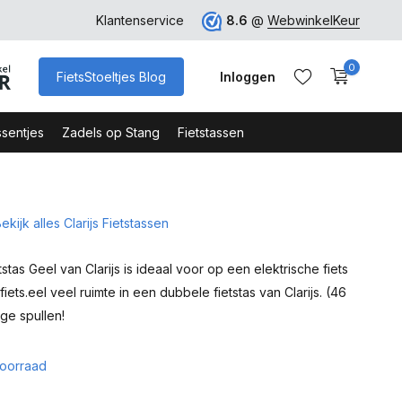
rk
Klantenservice
8.6
@
WebwinkelKeur
0
FietsStoeltjes Blog
Inloggen
sentjes
Zadels op Stang
Fietstassen
ekijk alles Clarijs Fietstassen
Account aanmaken
Account aanmaken
stas Geel van Clarijs is ideaal voor op een elektrische fiets
ets.eel veel ruimte in een dubbele fietstas van Clarijs. (46
roge spullen!
oorraad