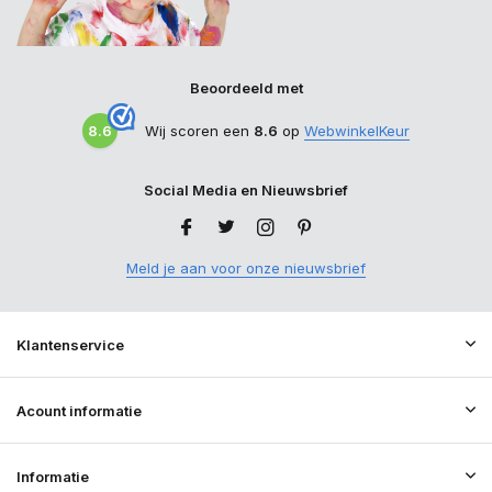
Beoordeeld met
8.6
Wij scoren een
8.6
op
WebwinkelKeur
Social Media en Nieuwsbrief
Meld je aan voor onze nieuwsbrief
Klantenservice
Acount informatie
Informatie