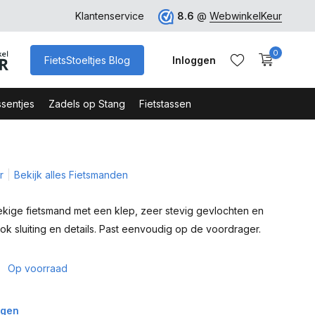
ro
Veilig Bestellen - Webshop Keurmerk
Klantenservice
8.6
@
WebwinkelKeur
0
FietsStoeltjes Blog
Inloggen
sentjes
Zadels op Stang
Fietstassen
r
Bekijk alles Fietsmanden
Account aanmaken
Account aanmaken
kige fietsmand met een klep, zeer stevig gevlochten en
ook sluiting en details. Past eenvoudig op de voordrager.
5
Op voorraad
agen