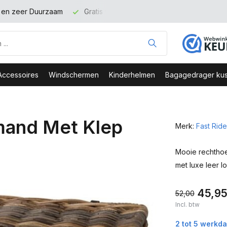
t en zeer Duurzaam
Gratis verzending binnen NL vanaf 100 eu
Accessoires
Windschermen
Kinderhelmen
Bagagedrager kus
smand Met Klep
Merk:
Fast Ride
Mooie rechthoe
met luxe leer l
45,9
52,00
Incl. btw
2 tot 5 werkd