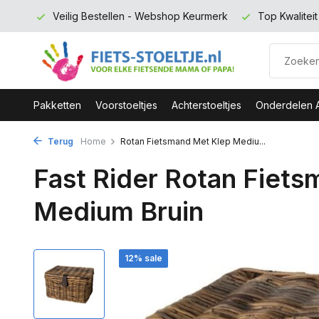
 euro
Veilig Bestellen - Webshop Keurmerk
Top Kwalitei
Pakketten
Voorstoeltjes
Achterstoeltjes
Onderdelen 
Terug
Home
Rotan Fietsmand Met Klep Mediu...
Fast Rider Rotan Fiet
Medium Bruin
12% sale