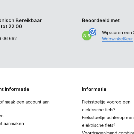
onisch Bereikbaar
Beoordeeld met
 tot 22:00
Wij scoren een
8.6
6 06 662
WebwinkelKeur
t informatie
Informatie
 of maak een account aan:
Fietsstoeltje voorop een
elektrische fiets?
en
Fietsstoeltje achterop een
nt aanmaken
elektrische fiets?
Voordrager/mand combin