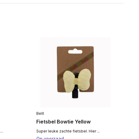
Belll
Bel
Fietsbel Bowtie Yellow
Fi
..
Super leuke zachte fietsbel. Hier ...
Sup
Op voorraad