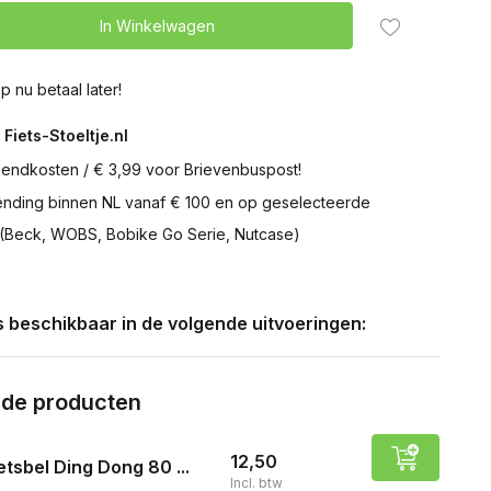
In Winkelwagen
p nu betaal later!
 Fiets-Stoeltje.nl
zendkosten / € 3,99 voor Brievenbuspost!
zending binnen NL vanaf € 100 en op geselecteerde
 (Beck, WOBS, Bobike Go Serie, Nutcase)
is beschikbaar in de volgende uitvoeringen:
rde producten
12,50
etsbel Ding Dong 80 ...
Incl. btw