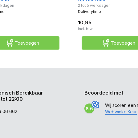
erkdagen
2 tot 5 werkdagen
ime
Deliverytime
10,95
Incl. btw
Toevoegen
Toevoegen
onisch Bereikbaar
Beoordeeld met
 tot 22:00
Wij scoren een
8.6
6 06 662
WebwinkelKeur