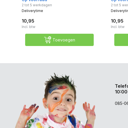
2 tot 5 werkdagen
2 tot 5 w
Deliverytime
Deliveryt
10,95
10,95
Incl. btw
Incl. btw
Toevoegen
Telef
10:00
085-0