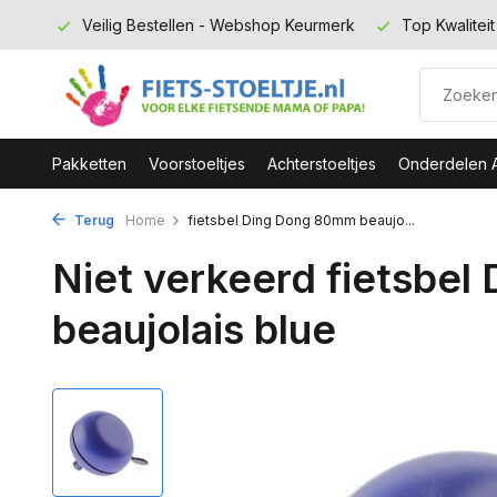
rmerk
Top Kwaliteit en zeer Duurzaam
Gratis verzending 
Pakketten
Voorstoeltjes
Achterstoeltjes
Onderdelen 
Terug
Home
fietsbel Ding Dong 80mm beaujo...
Niet verkeerd fietsbe
beaujolais blue