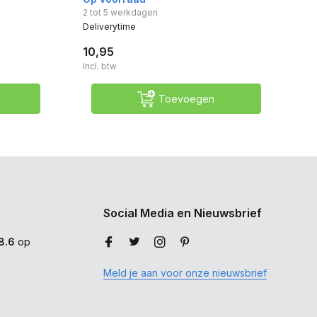
Op
2 tot 5 werkdagen
Deliverytime
Del
10,95
10
Incl. btw
Inc
Toevoegen
Social Media en Nieuwsbrief
8.6
op
Meld je aan voor onze nieuwsbrief