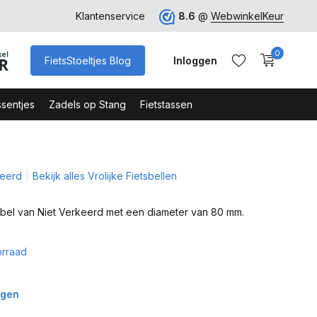
rk
Klantenservice
8.6
@
WebwinkelKeur
0
FietsStoeltjes Blog
Inloggen
sentjes
Zadels op Stang
Fietstassen
keerd
Bekijk alles Vrolijke Fietsbellen
Account aanmaken
Account aanmaken
sbel van Niet Verkeerd met een diameter van 80 mm.
rraad
agen