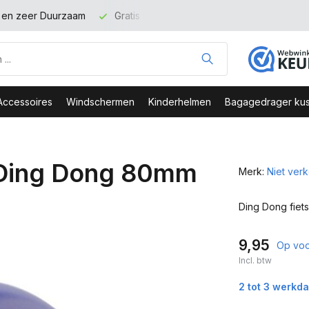
binnen NL vanaf 100 euro
Veilig Bestellen - Webshop Keurme
Accessoires
Windschermen
Kinderhelmen
Bagagedrager kus
l Ding Dong 80mm
Merk:
Niet ver
Ding Dong fiet
9,95
Op voo
Incl. btw
2 tot 3 werkd