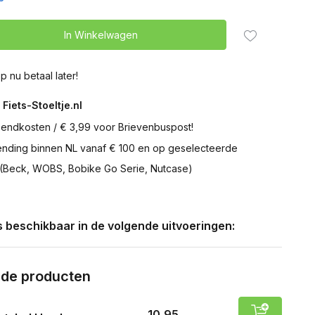
In Winkelwagen
p nu betaal later!
 Fiets-Stoeltje.nl
zendkosten / € 3,99 voor Brievenbuspost!
zending binnen NL vanaf € 100 en op geselecteerde
 (Beck, WOBS, Bobike Go Serie, Nutcase)
is beschikbaar in de volgende uitvoeringen:
rde producten
10,95