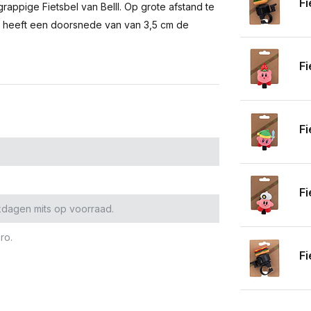
Fi
ppige Fietsbel van Belll. Op grote afstand te
el heeft een doorsnede van van 3,5 cm de
Fi
Fi
Fi
kdagen mits op voorraad.
ro.
Fi