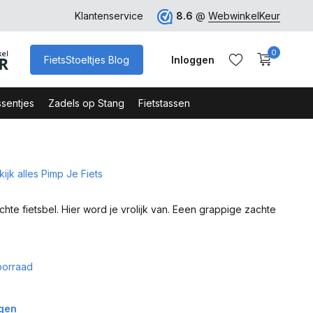
ro
Veilig Bestellen - Webshop Keurmerk
Klantenservice
8.6
@
WebwinkelKeur
0
FietsStoeltjes Blog
Inloggen
sentjes
Zadels op Stang
Fietstassen
ijk alles Pimp Je Fiets
Account aanmaken
Account aanmaken
hte fietsbel. Hier word je vrolijk van. Eeen grappige zachte
oorraad
agen