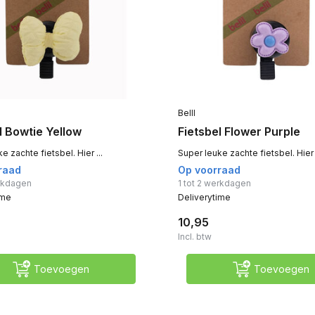
Belll
l Bowtie Yellow
Fietsbel Flower Purple
e zachte fietsbel. Hier ...
Super leuke zachte fietsbel. Hier .
raad
Op voorraad
erkdagen
1 tot 2 werkdagen
ime
Deliverytime
10,95
Incl. btw
Toevoegen
Toevoegen