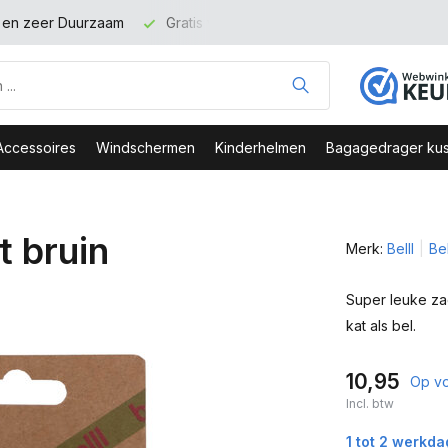
t en zeer Duurzaam
Gratis verzending binnen NL vanaf 100 eu
Accessoires
Windschermen
Kinderhelmen
Bagagedrager kus
t bruin
Merk:
Belll
Bek
Super leuke zac
kat als bel.
10,95
Op v
Incl. btw
1 tot 2 werkd