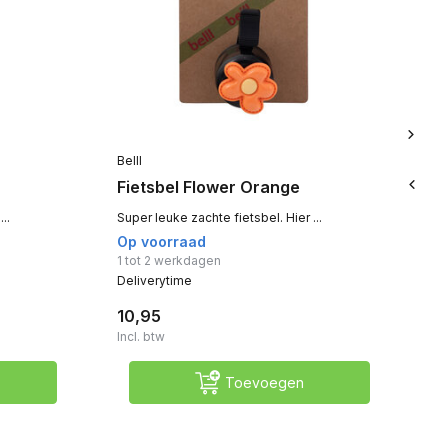
Belll
Bel
Fietsbel Flower Orange
Fi
..
Super leuke zachte fietsbel. Hier ...
Sup
Op voorraad
Op
1 tot 2 werkdagen
1 t
Deliverytime
De
10,95
10
Incl. btw
Inc
Toevoegen