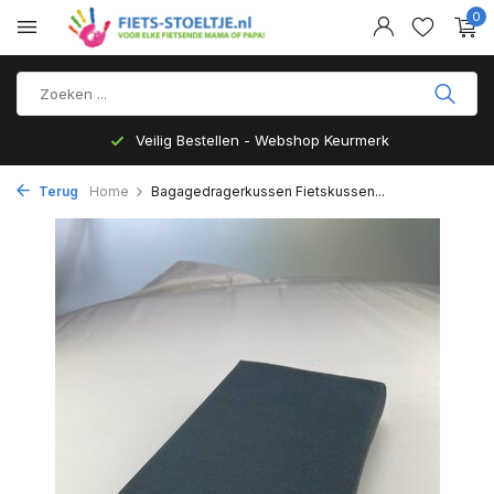
0
Veilig Bestellen - Webshop Keurmerk
Terug
Home
Bagagedragerkussen Fietskussen...