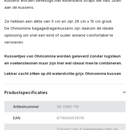
kussens worden bevestigd met klittenband straps die vast zitten
aan de kussens.
Ze hebben een dikte van 5 cm en zijn 26 cm x 15 cm groot.
De Ohmiomine bagagedragerkussens zijn daarom de ideale
oplossing om snel een kind of ouder iemand comfortabel te
vervoeren.
Kussentjes van Ohmiomine worden geleverd zonder rugsteun
en voetensteunen maar zijn hier wel ideaal mee te combineren.
Lekker zacht zitten op dit waterdichte grijs Ohmiomine kussen
Productspecificaties
Artikelnummer
28-OMO-110
EAN
8716669636116
Tussen 1 en 2 werkdagen mits op