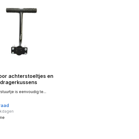
oor achterstoeltjes en
dragerkussens
stuurtje is eenvoudig te...
raad
erkdagen
ime