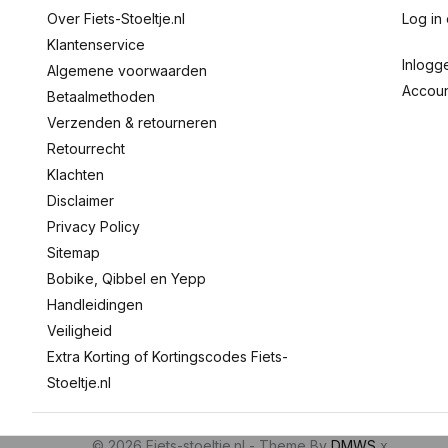
Over Fiets-Stoeltje.nl
Log in
Klantenservice
Inlogg
Algemene voorwaarden
Accou
Betaalmethoden
Verzenden & retourneren
Retourrecht
Klachten
Disclaimer
Privacy Policy
Sitemap
Bobike, Qibbel en Yepp
Handleidingen
Veiligheid
Extra Korting of Kortingscodes Fiets-
Stoeltje.nl
© 2026 Fiets-stoeltje.nl - Theme By
DMWS
x