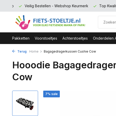
100 euro
Veilig Bestellen - Webshop Keurmerk
Top Kwali
Pakketten
Voorstoeltjes
Achterstoeltjes
Onderdelen 
Terug
Home
Bagagedragerkussen Cushie Cow
Hooodie Bagagedrager
Cow
7% sale