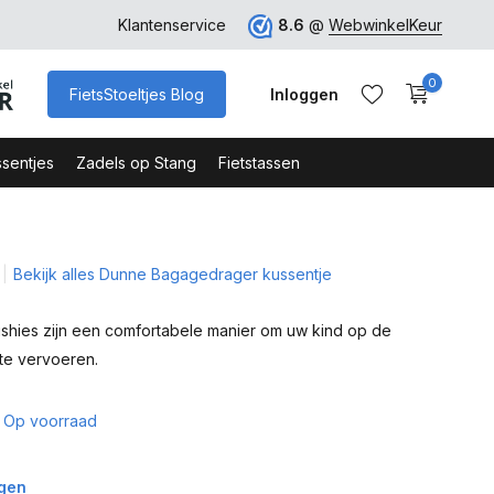
 euro
Klantenservice
8.6
@
WebwinkelKeur
0
FietsStoeltjes Blog
Inloggen
sentjes
Zadels op Stang
Fietstassen
Bekijk alles Dunne Bagagedrager kussentje
Account aanmaken
Account aanmaken
hies zijn een comfortabele manier om uw kind op de
te vervoeren.
Op voorraad
agen