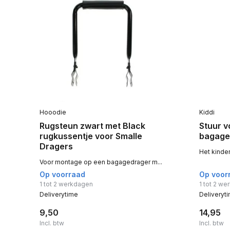
Hooodie
Kiddi
Rugsteun zwart met Black
Stuur v
rugkussentje voor Smalle
bagage
Dragers
Het kinder
Voor montage op een bagagedrager m...
Op voorraad
Op voor
1 tot 2 werkdagen
1 tot 2 w
Deliverytime
Deliveryt
9,50
14,95
Incl. btw
Incl. btw