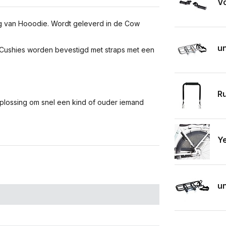
Vo
g van Hooodie. Wordt geleverd in de Cow
un
e Cushies worden bevestigd met straps met een
Ru
lossing om snel een kind of ouder iemand
Ye
un