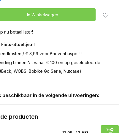
In Winkelwagen
p nu betaal later!
 Fiets-Stoeltje.nl
zendkosten / € 3,99 voor Brievenbuspost!
zending binnen NL vanaf € 100 en op geselecteerde
 (Beck, WOBS, Bobike Go Serie, Nutcase)
is beschikbaar in de volgende uitvoeringen:
rde producten
13,50
13,95