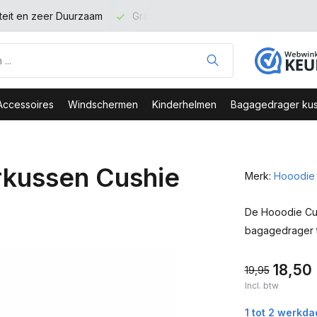
teit en zeer Duurzaam
Gratis verzending binnen NL vanaf 100
Accessoires
Windschermen
Kinderhelmen
Bagagedrager kus
kussen Cushie
Merk:
Hooodie
De Hooodie Cus
bagagedrager 
18,50
19,95
Incl. btw
1 tot 2 werkd