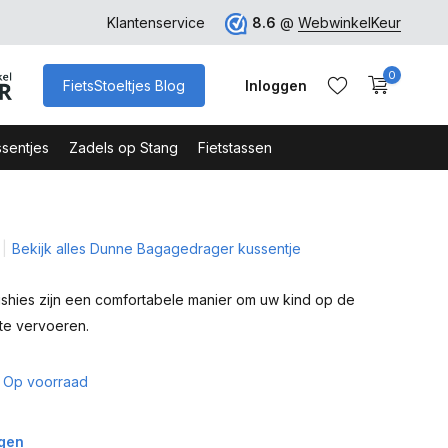
ro
Veilig Bestellen - Webshop Keurmerk
Klantenservice
8.6
@
WebwinkelKeur
0
FietsStoeltjes Blog
Inloggen
sentjes
Zadels op Stang
Fietstassen
Bekijk alles Dunne Bagagedrager kussentje
Account aanmaken
Account aanmaken
hies zijn een comfortabele manier om uw kind op de
te vervoeren.
Op voorraad
agen