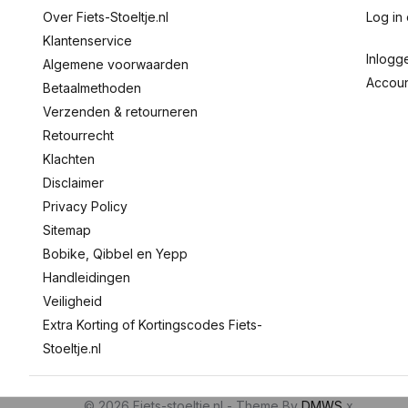
Over Fiets-Stoeltje.nl
Log in
Klantenservice
Inlogg
Algemene voorwaarden
Accou
Betaalmethoden
Verzenden & retourneren
Retourrecht
Klachten
Disclaimer
Privacy Policy
Sitemap
Bobike, Qibbel en Yepp
Handleidingen
Veiligheid
Extra Korting of Kortingscodes Fiets-
Stoeltje.nl
© 2026 Fiets-stoeltje.nl - Theme By
DMWS
x