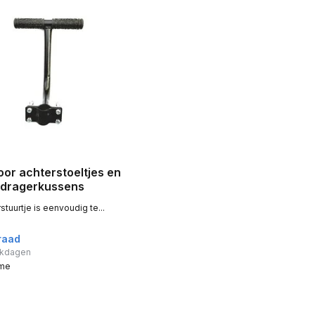
oor achterstoeltjes en
dragerkussens
stuurtje is eenvoudig te...
raad
erkdagen
ime