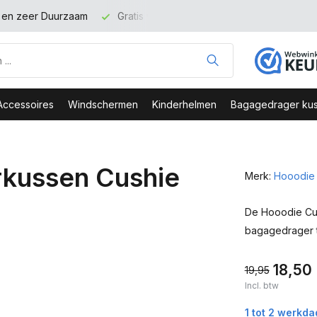
t en zeer Duurzaam
Gratis verzending binnen NL vanaf 100 eu
Accessoires
Windschermen
Kinderhelmen
Bagagedrager kus
kussen Cushie
Merk:
Hooodie
De Hooodie Cus
bagagedrager 
18,50
19,95
Incl. btw
1 tot 2 werkd