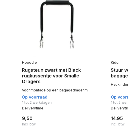
Hooodie
Kiddi
Rugsteun zwart met Black
Stuur v
rugkussentje voor Smalle
bagage
Dragers
Het kinder
Voor montage op een bagagedrager m...
Op voorraad
Op voor
1 tot 2 werkdagen
1 tot 2 w
Deliverytime
Deliveryt
9,50
14,95
Incl. btw
Incl. btw