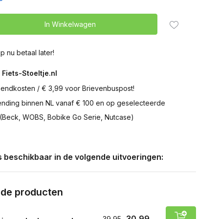
In Winkelwagen
p nu betaal later!
 Fiets-Stoeltje.nl
zendkosten / € 3,99 voor Brievenbuspost!
zending binnen NL vanaf € 100 en op geselecteerde
 (Beck, WOBS, Bobike Go Serie, Nutcase)
is beschikbaar in de volgende uitvoeringen:
rde producten
30,99
39,95