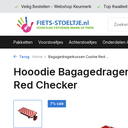
 euro
Veilig Bestellen - Webshop Keurmerk
Top Kwalitei
Pakketten
Voorstoeltjes
Achterstoeltjes
Onderdelen 
Terug
Home
Bagagedragerkussen Cushie Red ...
Hooodie Bagagedrager
Red Checker
7% sale