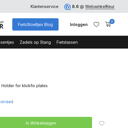
ro
Veilig Bestellen - Webshop Keurmerk
Klantenservice
8.6
@
WebwinkelKeur
0
FietsStoeltjes Blog
Inloggen
sentjes
Zadels op Stang
Fietstassen
Account aanmaken
Account aanmaken
 Holder for klickfix plates
orraad
In Winkelwagen