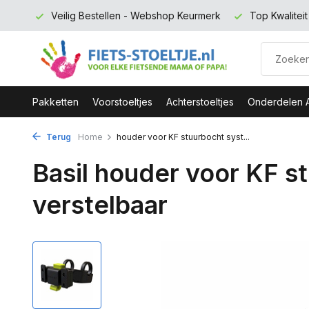
 euro
Veilig Bestellen - Webshop Keurmerk
Top Kwalitei
Pakketten
Voorstoeltjes
Achterstoeltjes
Onderdelen 
Terug
Home
houder voor KF stuurbocht syst...
Basil houder voor KF s
verstelbaar