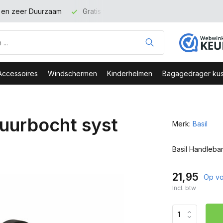
t en zeer Duurzaam
Gratis verzending binnen NL vanaf 100 eu
Accessoires
Windschermen
Kinderhelmen
Bagagedrager kus
tuurbocht syst
Merk:
Basil
Basil Handlebar
21,95
Op vo
Incl. btw