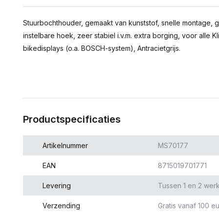
Stuurbochthouder, gemaakt van kunststof, snelle montage, g
instelbare hoek, zeer stabiel i.v.m. extra borging, voor alle K
bikedisplays (o.a. BOSCH-system), Antracietgrijs.
Productspecificaties
Artikelnummer
MS70177
EAN
8715019701771
Levering
Tussen 1 en 2 wer
Verzending
Gratis vanaf 100 eu