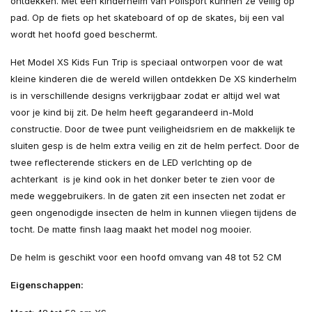
ontdekken. Met een kinderhelm van Polisport kunnen ze veilig op
pad. Op de fiets op het skateboard of op de skates, bij een val
wordt het hoofd goed beschermt.
Het Model XS Kids Fun Trip is speciaal ontworpen voor de wat
kleine kinderen die de wereld willen ontdekken De XS kinderhelm
is in verschillende designs verkrijgbaar zodat er altijd wel wat
voor je kind bij zit. De helm heeft gegarandeerd in-Mold
constructie. Door de twee punt veiligheidsriem en de makkelijk te
sluiten gesp is de helm extra veilig en zit de helm perfect. Door de
twee reflecterende stickers en de LED verlchting op de
achterkant is je kind ook in het donker beter te zien voor de
mede weggebruikers. In de gaten zit een insecten net zodat er
geen ongenodigde insecten de helm in kunnen vliegen tijdens de
tocht. De matte finsh laag maakt het model nog mooier.
De helm is geschikt voor een hoofd omvang van 48 tot 52 CM
Eigenschappen: