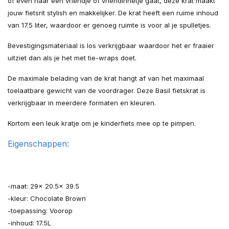
of even naar een vriendje of vriendinnetje gaat, deze krat maakt
jouw fietsrit stylish en makkelijker. De krat heeft een ruime inhoud
van 17.5 liter, waardoor er genoeg ruimte is voor al je spulletjes.
Bevestigingsmateriaal is los verkrijgbaar waardoor het er fraaier
uitziet dan als je het met tie-wraps doet.
De maximale belading van de krat hangt af van het maximaal
toelaatbare gewicht van de voordrager. Deze Basil fietskrat is
verkrijgbaar in meerdere formaten en kleuren.
Kortom een leuk kratje om je kinderfiets mee op te pimpen.
Eigenschappen:
-maat: 29x 20.5x 39.5
-kleur: Chocolate Brown
-toepassing: Voorop
-inhoud: 17.5L