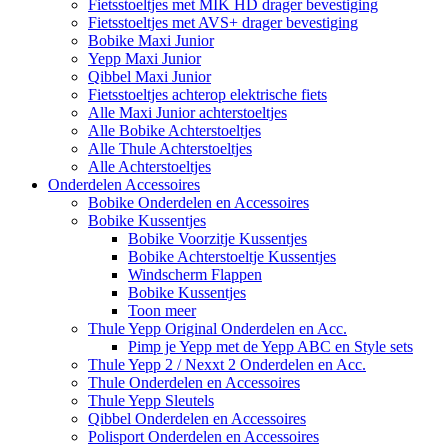
Fietsstoeltjes met MIK HD drager bevestiging
Fietsstoeltjes met AVS+ drager bevestiging
Bobike Maxi Junior
Yepp Maxi Junior
Qibbel Maxi Junior
Fietsstoeltjes achterop elektrische fiets
Alle Maxi Junior achterstoeltjes
Alle Bobike Achterstoeltjes
Alle Thule Achterstoeltjes
Alle Achterstoeltjes
Onderdelen Accessoires
Bobike Onderdelen en Accessoires
Bobike Kussentjes
Bobike Voorzitje Kussentjes
Bobike Achterstoeltje Kussentjes
Windscherm Flappen
Bobike Kussentjes
Toon meer
Thule Yepp Original Onderdelen en Acc.
Pimp je Yepp met de Yepp ABC en Style sets
Thule Yepp 2 / Nexxt 2 Onderdelen en Acc.
Thule Onderdelen en Accessoires
Thule Yepp Sleutels
Qibbel Onderdelen en Accessoires
Polisport Onderdelen en Accessoires