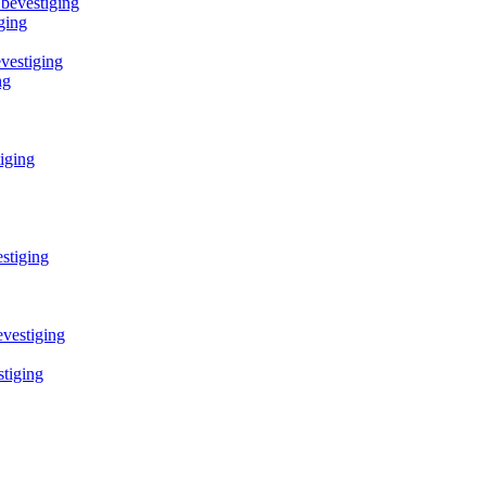
bevestiging
ging
vestiging
ng
iging
stiging
vestiging
tiging