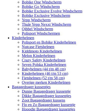
Bobike One Windscherm
Bobike Go Windscherm
Bobike Exclusive Evolve Windscherm
Bobike Exclusive Windscherm
Yepp Windscherm
Thule Yepp Nexxt Windscherm
Qibbel Windscherm
Polisport Windschermen
Kinderhelmen
Polisport en Bobike Kinderhelmen
Nutcase Fietshelmen
Kiddimoto Kinderhelmen
Melon Kinderhelmen
Crazy Safety Kinderhelmen
Seven Polska Kinderhelmen
Babyhelmen (44 t/m 48 cm)
Kinderhelmen (46 t/m 53 cm)
Fietshelmen (52 t/m 58 cm)
Overige merken Kinderhelmen
Bagagedrager kussentjes
Dunne Bagagedrager kussentje
Dikke Bagagedrager kussentjes
Zoot Bagagedrager kussens
Flo en Zo Bagagedrager kussentje
Hooodie Bagagedrager kussentjes