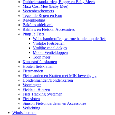
Dubbele standaarden, Buggy en Baby Mee's
Maxi Cosi Mee (Baby Mee)
Voetenbeschermers
Tegen de Regen en Kou
Regenkleding
Bakfiets afdek zeil
Bakfiets en Fietskar Accessoires
Pimp Je Fiets
Wobs handmoffen, warme handen op de fiets
Vrolijke Fietsbellen
Vrolijke zadel dekjes
Mooie Ventieldoppen
Toon meer
Kunststof fietskratten
Houten fietskratten
Fietsmanden
Fietsmanden en Kratten met MIK bevestiging
Hondenmanden/Hondenkarren
Voordrager
Fietskrat Hoezen
Fiets Tracking Systemen
Fietssloten
Simson Fietsonderdelen en Accessoires
Verlichting
Windschermen