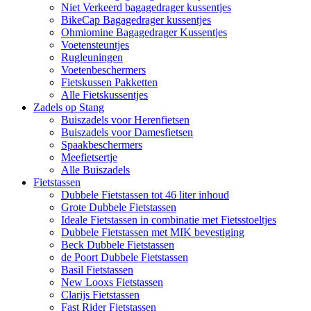
Niet Verkeerd bagagedrager kussentjes
BikeCap Bagagedrager kussentjes
Ohmiomine Bagagedrager Kussentjes
Voetensteuntjes
Rugleuningen
Voetenbeschermers
Fietskussen Pakketten
Alle Fietskussentjes
Zadels op Stang
Buiszadels voor Herenfietsen
Buiszadels voor Damesfietsen
Spaakbeschermers
Meefietsertje
Alle Buiszadels
Fietstassen
Dubbele Fietstassen tot 46 liter inhoud
Grote Dubbele Fietstassen
Ideale Fietstassen in combinatie met Fietsstoeltjes
Dubbele Fietstassen met MIK bevestiging
Beck Dubbele Fietstassen
de Poort Dubbele Fietstassen
Basil Fietstassen
New Looxs Fietstassen
Clarijs Fietstassen
Fast Rider Fietstassen