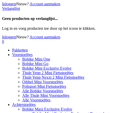
Inloggen
Nieuw?
Account aanmaken
Verlanglijst
Geen producten op verlanglijst...
Log in en voeg producten toe door op het
icoon te klikken.
Inloggen
Nieuw?
Account aanmaken
0
Pakketten
Voorstoeltjes
Bobike Mini One
Bobike Mini Go
Bobike Mini Exclusive Evolve
Thule Yepp 2 Mini Fietsstoeltjes
Thule Yepp Nexxt 2 Mini Fietsstoeltjes
Qibbel Mini Voorstoeltjes
Polisport Mini Fietsstoeltjes
Alle Bobike Voorstoeltjes
Alle Thule Mini Voorstoeltjes
Alle Voorstoeltjes
Achterstoeltjes
Bobike Maxi Exclusive Evolve