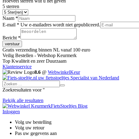
Hoeveel sterren wilt u het geven
5 sterren
Naam *
E-mail *
Uw e-mailadres wordt niet gepubliceerd.
Bericht *
verstuur
Gratis verzending binnen NL vanaf 100 euro
Veilig Bestellen - Webshop Keurmerk
Top Kwaliteit en zeer Duurzaam
Klantenservice
8.6
@
WebwinkelKeur
Zoekresultaten voor '
'
Bekijk alle resultaten
FietsStoeltjes Blog
Inloggen
Volg uw bestelling
Volg uw retour
Pas uw gegevens aan