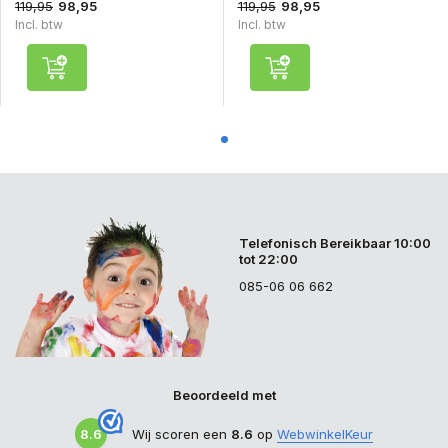
119,95
119,95
98,95
98,95
Incl. btw
Incl. btw
Telefonisch Bereikbaar 10:00
tot 22:00
085-06 06 662
Beoordeeld met
8.6
Wij scoren een
8.6
op
WebwinkelKeur